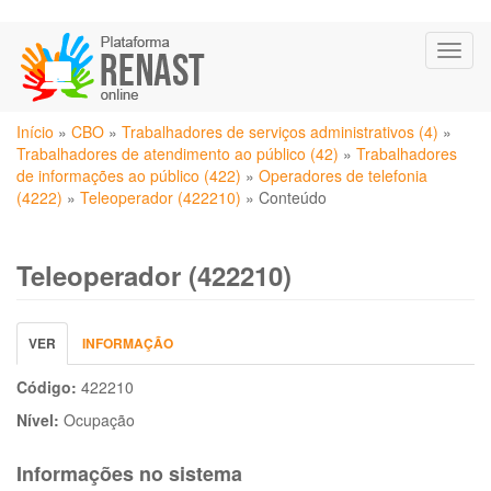
Pular
Toggl
para
naviga
o
conteúdo
Você
principal
Início
»
CBO
»
Trabalhadores de serviços administrativos (4)
»
está
Trabalhadores de atendimento ao público (42)
»
Trabalhadores
aqui
de informações ao público (422)
»
Operadores de telefonia
(4222)
»
Teleoperador (422210)
»
Conteúdo
Teleoperador (422210)
Abas
VER
(ABA
INFORMAÇÃO
primárias
ATIVA)
Código:
422210
Nível:
Ocupação
Informações no sistema