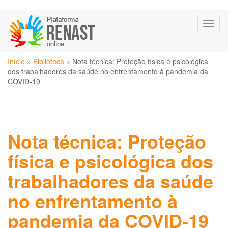
Pular
Toggl
para
naviga
o
conteúdo
Você
principal
Início
»
Biblioteca
»
Nota técnica: Proteção física e psicológica
está
dos trabalhadores da saúde no enfrentamento à pandemia da
aqui
COVID-19
Nota técnica: Proteção
física e psicológica dos
trabalhadores da saúde
no enfrentamento à
pandemia da COVID-19