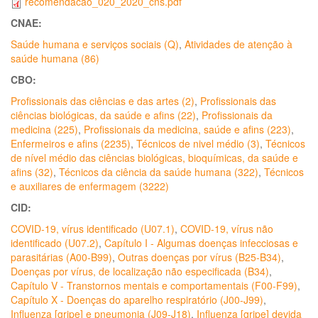
recomendacao_020_2020_cns.pdf
CNAE:
Saúde humana e serviços sociais (Q)
,
Atividades de atenção à
saúde humana (86)
CBO:
Profissionais das ciências e das artes (2)
,
Profissionais das
ciências biológicas, da saúde e afins (22)
,
Profissionais da
medicina (225)
,
Profissionais da medicina, saúde e afins (223)
,
Enfermeiros e afins (2235)
,
Técnicos de nivel médio (3)
,
Técnicos
de nível médio das ciências biológicas, bioquímicas, da saúde e
afins (32)
,
Técnicos da ciência da saúde humana (322)
,
Técnicos
e auxiliares de enfermagem (3222)
CID:
COVID-19, vírus identificado (U07.1)
,
COVID-19, vírus não
identificado (U07.2)
,
Capítulo I - Algumas doenças infecciosas e
parasitárias (A00-B99)
,
Outras doenças por vírus (B25-B34)
,
Doenças por vírus, de localização não especificada (B34)
,
Capítulo V - Transtornos mentais e comportamentais (F00-F99)
,
Capítulo X - Doenças do aparelho respiratório (J00-J99)
,
Influenza [gripe] e pneumonia (J09-J18)
,
Influenza [gripe] devida