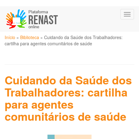
Pular
Toggl
para
naviga
o
conteúdo
Você
principal
Início
»
Biblioteca
»
Cuidando da Saúde dos Trabalhadores:
está
cartilha para agentes comunitários de saúde
aqui
Cuidando da Saúde dos
Trabalhadores: cartilha
para agentes
comunitários de saúde