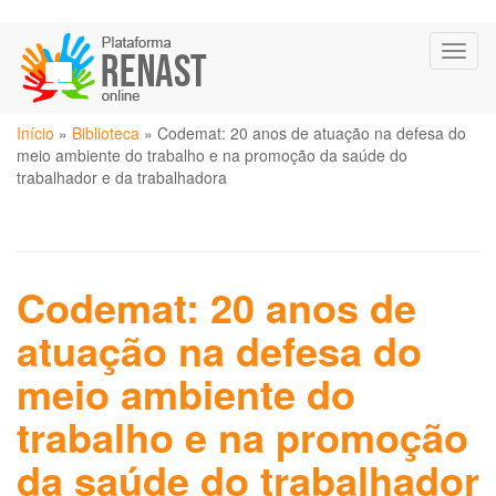
Pular
Toggl
para
naviga
o
conteúdo
Você
principal
Início
»
Biblioteca
»
Codemat: 20 anos de atuação na defesa do
está
meio ambiente do trabalho e na promoção da saúde do
aqui
trabalhador e da trabalhadora
Codemat: 20 anos de
atuação na defesa do
meio ambiente do
trabalho e na promoção
da saúde do trabalhador