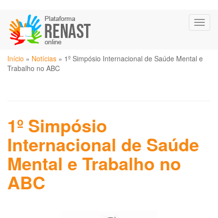
Pular
Toggl
para
naviga
o
conteúdo
Você
principal
Início
»
Notícias
»
1º Simpósio Internacional de Saúde Mental e
está
Trabalho no ABC
aqui
1º Simpósio
Internacional de Saúde
Mental e Trabalho no
ABC