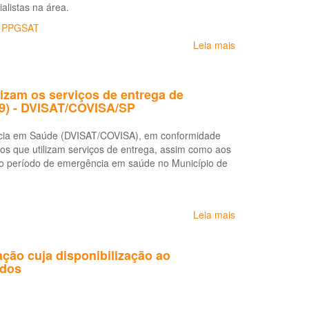
alistas na área.
,
PPGSAT
Leia mais
sobre
Multidimensiona
do
Trabalho
izam os serviços de entrega de
Precário,
19) - DVISAT/COVISA/SP
Plataformização
e
ância em Saúde (DVISAT/COVISA), em conformidade
Saúde
os que utilizam serviços de entrega, assim como aos
e o período de emergência em saúde no Município de
Leia mais
sobre
Recomendações
às
ação cuja disponibilização ao
empresas
idos
e
aos
trabalhadores