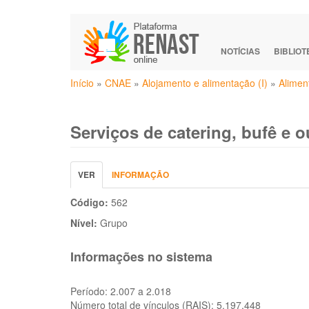
Pular
para
o
NOTÍCIAS
BIBLIO
conteúdo
Você
principal
Início
»
CNAE
»
Alojamento e alimentação (I)
»
Alimen
está
aqui
Serviços de catering, bufê e 
Abas
VER
(ABA
INFORMAÇÃO
primárias
ATIVA)
Código:
562
Nível:
Grupo
Informações no sistema
Período:
2.007 a 2.018
Número total de vínculos (RAIS):
5.197.448