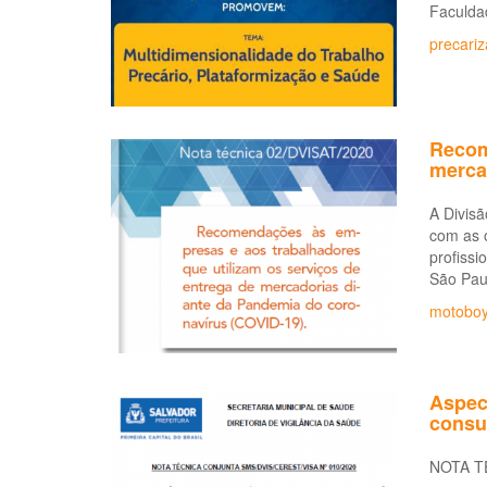
Faculdad
precari
Recom
merca
A Divis
com as 
profiss
São Pau
motobo
Aspect
consum
NOTA T