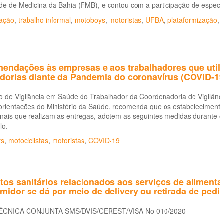
e de Medicina da Bahia (FMB), e contou com a participação de especi
zação
,
trabalho informal
,
motoboys
,
motoristas
,
UFBA
,
plataformização
endações às empresas e aos trabalhadores que util
dorias diante da Pandemia do coronavírus (COVID-
ão de Vigilância em Saúde do Trabalhador da Coordenadoria de Vigil
orientações do Ministério da Saúde, recomenda que os estabeleciment
ionais que realizam as entregas, adotem as seguintes medidas durant
lo.
ys
,
motociclistas
,
motoristas
,
COVID-19
os sanitários relacionados aos serviços de aliment
idor se dá por meio de delivery ou retirada de ped
ÉCNICA CONJUNTA SMS/DVIS/CEREST/VISA No 010/2020