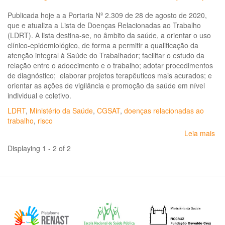
31,
Publicada hoje a a Portaria Nº 2.309 de 28 de agosto de 2020,
de
que e atualiza a Lista de Doenças Relacionadas ao Trabalho
14
(LDRT). A lista destina-se, no âmbito da saúde, a orientar o uso
de
clínico-epidemiológico, de forma a permitir a qualificação da
jan
atenção integral à Saúde do Trabalhador; facilitar o estudo da
de
relação entre o adoecimento e o trabalho; adotar procedimentos
20
de diagnóstico; elaborar projetos terapêuticos mais acurados; e
-
orientar as ações de vigilância e promoção da saúde em nível
Ins
individual e coletivo.
a
Lis
LDRT
,
Ministério da Saúde
,
CGSAT
,
doenças relacionadas ao
de
trabalho
,
risco
Do
Leia mais
so
Re
Por
ao
Displaying 1 - 2 of 2
Nº
Tr
2.
pa
de
o
28
Es
de
da
ag
Ba
de
-
20