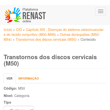
Pular
Toggl
para
naviga
o
conteúdo
Você
principal
Início
»
CID
»
Capítulo XIII - Doenças do sistema osteomuscular
está
e do tecido conjuntivo (M00-M99)
»
Outras dorsopatias (M50-
aqui
M54)
»
Transtornos dos discos cervicais (M50)
»
Conteúdo
Transtornos dos discos cervicais
(M50)
Abas
VER
(ABA
INFORMAÇÃO
primárias
ATIVA)
Código:
M50
Nível:
Categoria
Tipo