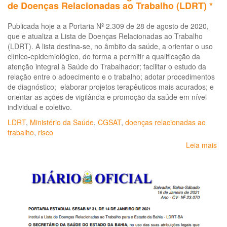
de Doenças Relacionadas ao Trabalho (LDRT) *
Publicada hoje a a Portaria Nº 2.309 de 28 de agosto de 2020,
que e atualiza a Lista de Doenças Relacionadas ao Trabalho
(LDRT). A lista destina-se, no âmbito da saúde, a orientar o uso
clínico-epidemiológico, de forma a permitir a qualificação da
atenção integral à Saúde do Trabalhador; facilitar o estudo da
relação entre o adoecimento e o trabalho; adotar procedimentos
de diagnóstico; elaborar projetos terapêuticos mais acurados; e
orientar as ações de vigilância e promoção da saúde em nível
individual e coletivo.
LDRT
,
Ministério da Saúde
,
CGSAT
,
doenças relacionadas ao
trabalho
,
risco
Leia mais
so
Por
Nº
2.
de
28
de
ag
de