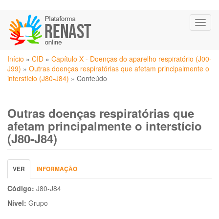
Pular
Toggl
para
naviga
o
conteúdo
Você
principal
Início
»
CID
»
Capítulo X - Doenças do aparelho respiratório (J00-
está
J99)
»
Outras doenças respiratórias que afetam principalmente o
aqui
interstício (J80-J84)
»
Conteúdo
Outras doenças respiratórias que
afetam principalmente o interstício
(J80-J84)
Abas
VER
(ABA
INFORMAÇÃO
primárias
ATIVA)
Código:
J80-J84
Nível:
Grupo