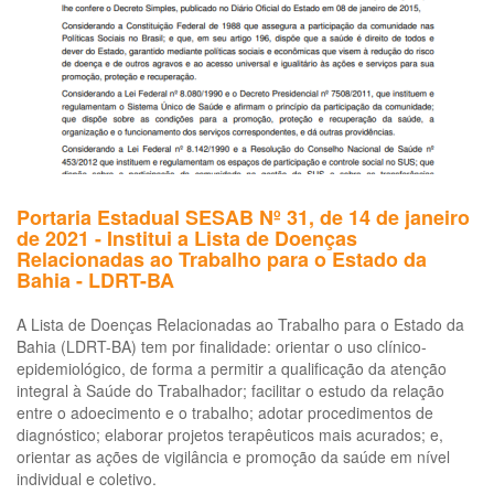
20
Lis
de
Do
Re
ao
Tr
(L
*
Portaria Estadual SESAB Nº 31, de 14 de janeiro
de 2021 - Institui a Lista de Doenças
Relacionadas ao Trabalho para o Estado da
Bahia - LDRT-BA
A Lista de Doenças Relacionadas ao Trabalho para o Estado da
Bahia (LDRT-BA) tem por finalidade: orientar o uso clínico-
epidemiológico, de forma a permitir a qualificação da atenção
integral à Saúde do Trabalhador; facilitar o estudo da relação
entre o adoecimento e o trabalho; adotar procedimentos de
diagnóstico; elaborar projetos terapêuticos mais acurados; e,
orientar as ações de vigilância e promoção da saúde em nível
individual e coletivo.