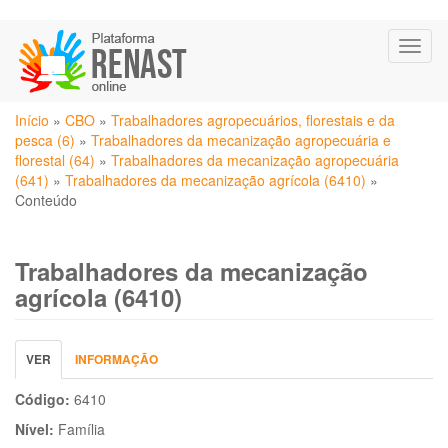
Pular
Toggl
para
naviga
o
conteúdo
Você
principal
Início
»
CBO
»
Trabalhadores agropecuários, florestais e da
está
pesca (6)
»
Trabalhadores da mecanização agropecuária e
aqui
florestal (64)
»
Trabalhadores da mecanização agropecuária
(641)
»
Trabalhadores da mecanização agrícola (6410)
»
Conteúdo
Trabalhadores da mecanização
agrícola (6410)
Abas
VER
(ABA
INFORMAÇÃO
primárias
ATIVA)
Código:
6410
Nível:
Família