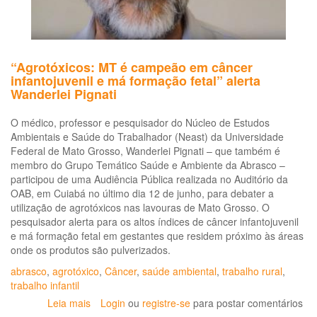
“Agrotóxicos: MT é campeão em câncer
infantojuvenil e má formação fetal” alerta
Wanderlei Pignati
O médico, professor e pesquisador do Núcleo de Estudos
Ambientais e Saúde do Trabalhador (Neast) da Universidade
Federal de Mato Grosso, Wanderlei Pignati – que também é
membro do Grupo Temático Saúde e Ambiente da Abrasco –
participou de uma Audiência Pública realizada no Auditório da
OAB, em Cuiabá no último dia 12 de junho, para debater a
utilização de agrotóxicos nas lavouras de Mato Grosso. O
pesquisador alerta para os altos índices de câncer infantojuvenil
e má formação fetal em gestantes que residem próximo às áreas
onde os produtos são pulverizados.
abrasco
,
agrotóxico
,
Câncer
,
saúde ambiental
,
trabalho rural
,
trabalho infantil
Leia mais
sobre
Login
ou
registre-se
para postar comentários