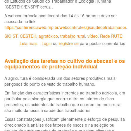
de Estudos de Saúde do Trabalhador e Ecologia Humana
(CESTEH)/ENSP/Fiocruz .
A webconferência acontecerá das 14 às 16 horas e deve ser
acessada no link
https://conferenciaweb.rnp.br/webconf/rutesigsaudedotrabalhador
.
SIG ST
,
CESTEH
,
agrotóxico
,
trabalho rural
,
vídeo
,
Rede RUTE
Leia mais
sobre
Login
ou
registre-se
para postar comentários
Cesteh/ENSP
convida
Avaliação das tarefas no cultivo do abacaxi e os
para
equipamentos de proteção individual
a
webconferência
A agricultura é considerada um dos setores produtivos mais
sobre
perigosos do ponto de visto do trabalho humano.
“Agrotóxicos
e
Em função das características inerentes ao trabalho agrícola, em
saúde
particular pela sinergia que ocorre entre os fatores de risco
humana”,
presentes, os acidentes de trabalho que ocorrem no meio rural
dia
são muito danosos à saúde dos trabalhadores.
22/08
Essas constatações justificam plenamente o esforço de pesquisa
às
direcionado à análise dos fatores de riscos e na seleção ou
14
projeto de equipamentos de proteção que sejam eficazes e