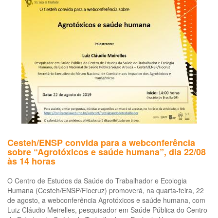
intoxicados
por
agrotóxico
em
plantação
de
soja
no
DF
Cesteh/ENSP convida para a webconferência
sobre “Agrotóxicos e saúde humana”, dia 22/08
às 14 horas
O Centro de Estudos da Saúde do Trabalhador e Ecologia
Humana (Cesteh/ENSP/Fiocruz) promoverá, na quarta-feira, 22
de agosto, a webconferência Agrotóxicos e saúde humana, com
Luiz Cláudio Meirelles, pesquisador em Saúde Pública do Centro