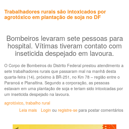
“Agrotóxicos:
MT
Trabalhadores rurais são intoxicados por
é
agrotóxico em plantação de soja no DF
campeão
em
câncer
infantojuvenil
Bombeiros levaram sete pessoas para
e
hospital. Vítimas tiveram contato com
má
inseticida despejado em lavoura.
formação
fetal”
alerta
O Corpo de Bombeiros do Distrito Federal prestou atendimento a
Wanderlei
sete trabalhadores rurais que passaram mal na manhã desta
Pignati
quarta-feira (14), próximo à BR-251, no Km 78 – região entre o
Paranoá e Planaltina. Segundo a corporação, as pessoas
estavam em uma plantação de soja e teriam sido intoxicadas por
um inseticida despejado na lavoura.
agrotóxico
,
trabalho rural
Leia mais
sobre
Login
ou
registre-se
para postar comentários
Trabalhadores
rurais
são