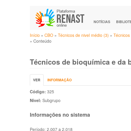
Pular
para
o
NOTÍCIAS
BIBLIO
conteúdo
Você
principal
Início
»
CBO
»
Técnicos de nivel médio (3)
»
Técnicos 
está
»
Conteúdo
aqui
Técnicos de bioquímica e da b
Abas
VER
(ABA
INFORMAÇÃO
primárias
ATIVA)
Código:
325
Nível:
Subgrupo
Informações no sistema
Período:
2.007 a 2.018