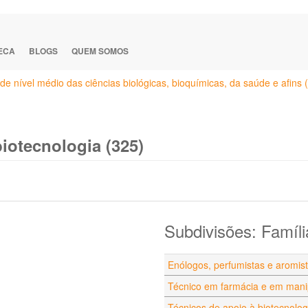
TECA
BLOGS
QUEM SOMOS
de nível médio das ciências biológicas, bioquímicas, da saúde e afins 
iotecnologia (325)
Subdivisões: Famíli
Enólogos, perfumistas e aromis
Técnico em farmácia e em mani
Técnicos de apoio à biotecnolog