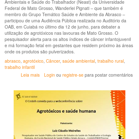
Ambientais e Saúde do Trabalhador (Neast) da Universidade
Federal de Mato Grosso, Wanderlei Pignati – que também é
membro do Grupo Temático Saúde e Ambiente da Abrasco –
participou de uma Audiência Pública realizada no Auditório da
OAB, em Cuiabá no último dia 12 de junho, para debater a
utilização de agrotóxicos nas lavouras de Mato Grosso. O
pesquisador alerta para os altos índices de câncer infantojuvenil
e má formação fetal em gestantes que residem próximo às áreas
onde os produtos são pulverizados.
abrasco
,
agrotóxico
,
Câncer
,
saúde ambiental
,
trabalho rural
,
trabalho infantil
Leia mais
sobre
Login
ou
registre-se
para postar comentários
“Agrotóxicos:
MT
é
campeão
em
câncer
infantojuvenil
e
má
formação