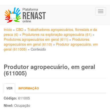
Pular
Toggl
para
naviga
o
conteúdo
Você
principal
Início
»
CBO
»
Trabalhadores agropecuários, florestais e da
está
pesca (6)
»
Produtores na exploração agropecuária (61)
»
aqui
Produtores agropecuários em geral (611)
»
Produtores
agropecuários em geral (6110)
»
Produtor agropecuário, em
geral (611005)
»
Conteúdo
Produtor agropecuário, em geral
(611005)
Abas
VER
(ABA
INFORMAÇÃO
primárias
ATIVA)
Código:
611005
Nível:
Ocupação