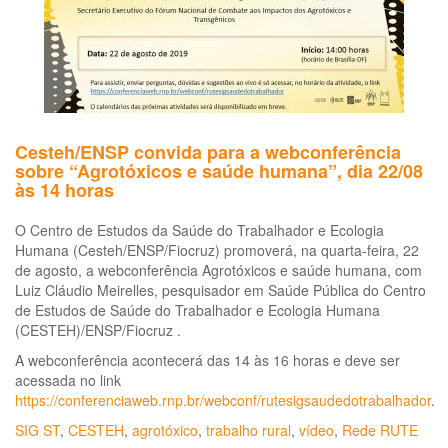
fetal”
alerta
Wanderlei
Pignati
Cesteh/ENSP convida para a webconferência
sobre “Agrotóxicos e saúde humana”, dia 22/08
às 14 horas
O Centro de Estudos da Saúde do Trabalhador e Ecologia
Humana (Cesteh/ENSP/Fiocruz) promoverá, na quarta-feira, 22
de agosto, a webconferência Agrotóxicos e saúde humana, com
Luiz Cláudio Meirelles, pesquisador em Saúde Pública do Centro
de Estudos de Saúde do Trabalhador e Ecologia Humana
(CESTEH)/ENSP/Fiocruz .
A webconferência acontecerá das 14 às 16 horas e deve ser
acessada no link
https://conferenciaweb.rnp.br/webconf/rutesigsaudedotrabalhador
.
SIG ST
,
CESTEH
,
agrotóxico
,
trabalho rural
,
vídeo
,
Rede RUTE