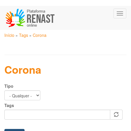
Pular
Toggl
para
naviga
o
conteúdo
Você
principal
Início
»
Tags
»
Corona
está
aqui
Corona
Tipo
Tags