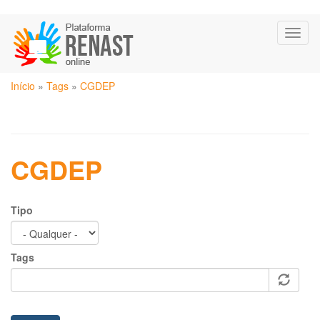
Pular
Toggl
para
naviga
o
conteúdo
Você
principal
Início
»
Tags
»
CGDEP
está
aqui
CGDEP
Tipo
Tags