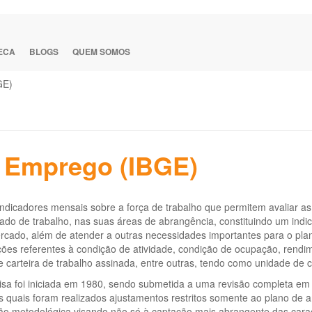
TECA
BLOGS
QUEM SOMOS
GE)
 Emprego (IBGE)
ndicadores mensais sobre a força de trabalho que permitem avaliar as 
do de trabalho, nas suas áreas de abrangência, constituindo um indic
rcado, além de atender a outras necessidades importantes para o pl
ões referentes à condição de atividade, condição de ocupação, rendi
 carteira de trabalho assinada, entre outras, tendo como unidade de co
sa foi iniciada em 1980, sendo submetida a uma revisão completa em 
s quais foram realizados ajustamentos restritos somente ao plano d
ão metodológica visando não só à captação mais abrangente das caract