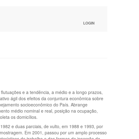
LOGIN
flutuações e a tendência, a médio e a longo prazos,
ativo ágil dos efeitos da conjuntura econômica sobre
anejamento socioeconômico do País. Abrange
mento médio nominal e real, posição na ocupação,
leta os domicílios.
1982 e duas parciais, de vulto, em 1988 e 1993, por
e amostragem. Em 2001, passou por um amplo processo
erísticas de trabalho e das formas de inserção da