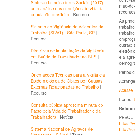
Síntese de Indicadores Sociais (2017):
mão-de-
uma análise das condições de vida da
recente
população brasileira
|
Recurso
As princ
Sistema de Vigilância de Acidentes de
trabalh
Trabalho (SIVAT) - São Paulo, SP
|
trabalho
Recurso
empregad
outras; 
Diretrizes de implantação da Vigilância
eletrôn
em Saúde do Trabalhador no SUS
|
e a agre
Recurso
demográ
Periodic
Orientações Técnicas para a Vigilância
Epidemiológica de Óbitos por Causas
Abrangên
Externas Relacionadas ao Trabalho
|
Acesse
Recurso
Fonte:
I
Consulta pública apresenta minuta do
Referên
Pacto pela Vida do Trabalhador e da
Trabalhadora
|
Notícia
PESQUIS
https://
Sistema Nacional de Agravos de
http://r