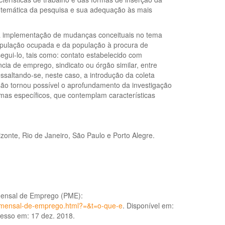
 temática da pesquisa e sua adequação às mais
e à implementação de mudanças conceituais no tema
opulação ocupada e da população à procura de
egui-lo, tais como: contato estabelecido com
ia de emprego, sindicato ou órgão similar, entre
ssaltando-se, neste caso, a introdução da coleta
são tornou possível o aprofundamento da investigação
mas específicos, que contemplam características
zonte, Rio de Janeiro, São Paulo e Porto Alegre.
Mensal de Emprego (PME):
sa-mensal-de-emprego.html?=&t=o-que-e
. Disponível em:
cesso em: 17 dez. 2018.