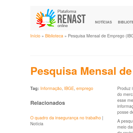
Pular
para
o
NOTÍCIAS
BIBLIO
conteúdo
Você
principal
Início
»
Biblioteca
»
Pesquisa Mensal de Emprego (IB
está
aqui
Pesquisa Mensal de
Tag:
Informação
,
IBGE
,
emprego
Produz i
do merca
esse me
Relacionados
informaç
posse de
O quadro da insegurança no trabalho
|
A pesqui
Notícia
meio da
de revis