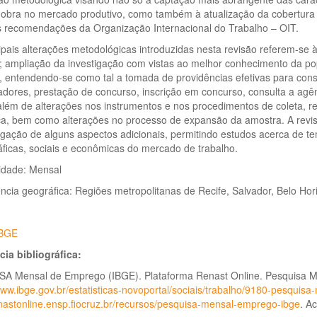
obra no mercado produtivo, como também à atualização da cobertura
s recomendações da Organização Internacional do Trabalho – OIT.
ipais alterações metodológicas introduzidas nesta revisão referem-s
o; ampliação da investigação com vistas ao melhor conhecimento da p
, entendendo-se como tal a tomada de providências efetivas para cons
ores, prestação de concurso, inscrição em concurso, consulta a agênc
além de alterações nos instrumentos e nos procedimentos de coleta, re
ica, bem como alterações no processo de expansão da amostra. A revi
gação de alguns aspectos adicionais, permitindo estudos acerca de te
ficas, sociais e econômicas do mercado de trabalho.
idade: Mensal
cia geográfica: Regiões metropolitanas de Recife, Salvador, Belo Hori
BGE
cia bibliográfica:
A Mensal de Emprego (IBGE). Plataforma Renast Online. Pesquisa 
www.ibge.gov.br/estatisticas-novoportal/sociais/trabalho/9180-pesqui
enastonline.ensp.fiocruz.br/recursos/pesquisa-mensal-emprego-ibge
. A