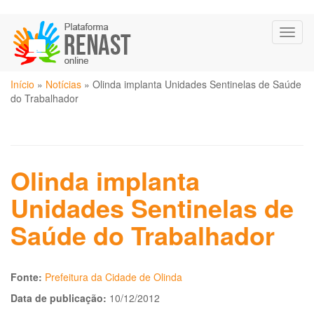
Pular
Toggl
para
naviga
o
conteúdo
Você
principal
Início
»
Notícias
»
Olinda implanta Unidades Sentinelas de Saúde
está
do Trabalhador
aqui
Olinda implanta
Unidades Sentinelas de
Saúde do Trabalhador
Fonte:
Prefeitura da Cidade de Olinda
Data de publicação:
10/12/2012