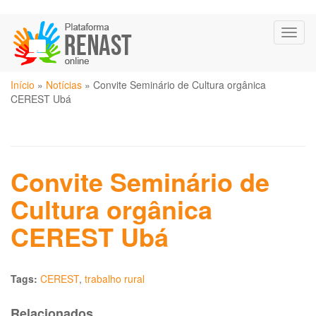
Pular
Toggl
para
naviga
o
conteúdo
Você
principal
Início
»
Notícias
»
Convite Seminário de Cultura orgânica
está
CEREST Ubá
aqui
Convite Seminário de
Cultura orgânica
CEREST Ubá
Tags:
CEREST
,
trabalho rural
Relacionados