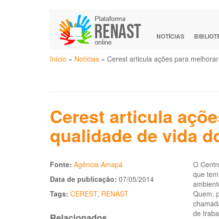
Pular
para
o
NOTÍCIAS
BIBLIO
conteúdo
Você
principal
Início
»
Notícias
»
Cerest articula ações para melhorar
está
aqui
Cerest articula açõ
qualidade de vida d
Fonte:
Agência Amapá
O Centr
que tem 
Data de publicação:
07/05/2014
ambiente
Tags:
CEREST
,
RENAST
Quem, po
chamada
de traba
Relacionados