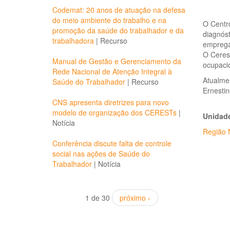
Codemat: 20 anos de atuação na defesa
do meio ambiente do trabalho e na
O Centr
promoção da saúde do trabalhador e da
diagnóst
trabalhadora
|
Recurso
empregat
O Cerest
Manual de Gestão e Gerenciamento da
ocupacio
Rede Nacional de Atenção Integral à
Atualme
Saúde do Trabalhador
|
Recurso
Ernestin
CNS apresenta diretrizes para novo
modelo de organização dos CERESTs
|
Unidade
Notícia
Região N
Conferência discute falta de controle
social nas ações de Saúde do
Trabalhador
|
Notícia
1 de 30
próximo ›