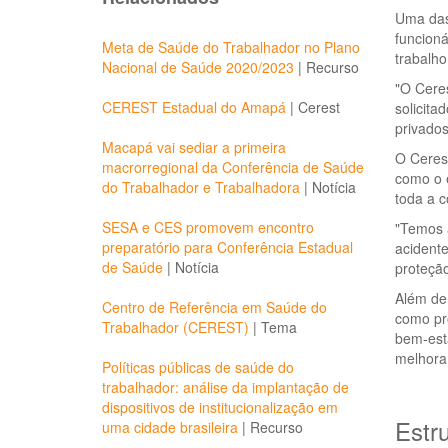
Uma das 
funcioná
Meta de Saúde do Trabalhador no Plano
trabalho
Nacional de Saúde 2020/2023
|
Recurso
"O Ceres
CEREST Estadual do Amapá
|
Cerest
solicita
privados
Macapá vai sediar a primeira
O Cerest
macrorregional da Conferência de Saúde
como o e
do Trabalhador e Trabalhadora
|
Notícia
toda a 
SESA e CES promovem encontro
"Temos a
preparatório para Conferência Estadual
acidente
de Saúde
|
Notícia
proteção
Além de 
Centro de Referência em Saúde do
como pro
Trabalhador (CEREST)
|
Tema
bem-esta
melhora
Políticas públicas de saúde do
trabalhador: análise da implantação de
dispositivos de institucionalização em
Estr
uma cidade brasileira
|
Recurso