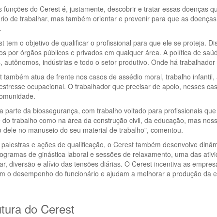
funções do Cerest é, justamente, descobrir e tratar essas doenças qu
rio de trabalhar, mas também orientar e prevenir para que as doença
.
t tem o objetivo de qualificar o profissional para que ele se proteja.
dos por órgãos públicos e privados em qualquer área. A política de saú
, autônomos, indústrias e todo o setor produtivo. Onde há trabalhador
 também atua de frente nos casos de assédio moral, trabalho infantil,
stresse ocupacional. O trabalhador que precisar de apoio, nesses caso
comunidade.
 parte da biossegurança, com trabalho voltado para profissionais que
 do trabalho como na área da construção civil, da educação, mas noss
 dele no manuseio do seu material de trabalho", comentou.
palestras e ações de qualificação, o Cerest também desenvolve dinâm
gramas de ginástica laboral e sessões de relaxamento, uma das ativid
r, diversão e alívio das tensões diárias. O Cerest incentiva as emp
m o desempenho do funcionário e ajudam a melhorar a produção da 
utura do Cerest