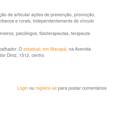
ão de articular ações de prevenção, promoção,
 urbanos e rurais, independentemente do vínculo
eiros, psicólogos, fisioterapeutas, terapeuta
balhador. O
estadual, em Macapá
, na Avenida
or Diniz, 1512, centro.
Login
ou
registre-se
para postar comentários