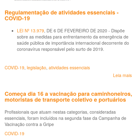
Regulamentação de atividades essenciais -
COVID-19
LEI Nº 13.979
, DE 6 DE FEVEREIRO DE 2020 - Dispõe
sobre as medidas para enfrentamento da emergência de
saúde pública de importância internacional decorrente do
coronavírus responsável pelo surto de 2019.
COVID-19
,
legislação
,
atividades essenciais
Leia mais
so
Re
de
Começa dia 16 a vacinação para caminhoneiros,
ati
motoristas de transporte coletivo e portuários
ess
-
Profissionais que atuam nestas categorias, consideradas
CO
essenciais, foram incluídos na segunda fase da Campanha de
19
Vacinação contra a Gripe
COVID-19