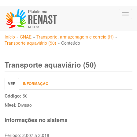
Pular
Toggl
para
naviga
o
conteúdo
Você
principal
Início
»
CNAE
»
Transporte, armazenagem e correio (H)
»
está
Transporte aquaviário (50)
»
Conteúdo
aqui
Transporte aquaviário (50)
Abas
VER
(ABA
INFORMAÇÃO
primárias
ATIVA)
Código:
50
Nível:
Divisão
Informações no sistema
Período:
2.007 a 2.018