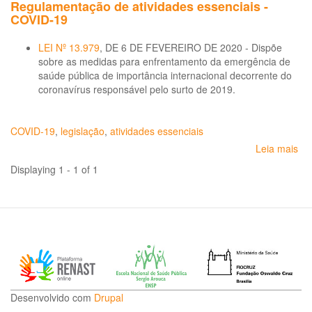
Regulamentação de atividades essenciais -
COVID-19
LEI Nº 13.979
, DE 6 DE FEVEREIRO DE 2020 - Dispõe
sobre as medidas para enfrentamento da emergência de
saúde pública de importância internacional decorrente do
coronavírus responsável pelo surto de 2019.
COVID-19
,
legislação
,
atividades essenciais
Leia mais
so
Re
Displaying 1 - 1 of 1
de
ati
ess
-
CO
19
Desenvolvido com
Drupal