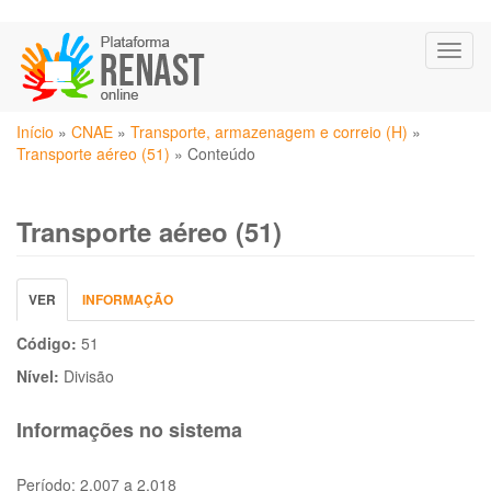
Pular
Toggl
para
naviga
o
conteúdo
Você
principal
Início
»
CNAE
»
Transporte, armazenagem e correio (H)
»
está
Transporte aéreo (51)
»
Conteúdo
aqui
Transporte aéreo (51)
Abas
VER
(ABA
INFORMAÇÃO
primárias
ATIVA)
Código:
51
Nível:
Divisão
Informações no sistema
Período:
2.007 a 2.018