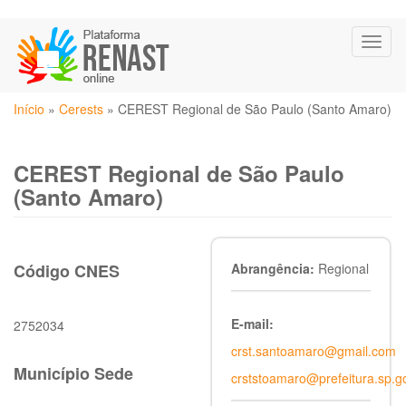
Pular
Toggl
para
naviga
o
conteúdo
Você
principal
Início
»
Cerests
»
CEREST Regional de São Paulo (Santo Amaro)
está
aqui
CEREST Regional de São Paulo
(Santo Amaro)
Código CNES
Abrangência:
Regional
E-mail:
2752034
crst.santoamaro@gmail.com
Município Sede
crststoamaro@prefeitura.sp.g