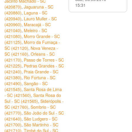
Jacinto Machado - SC
15:31
(420870)
,
Jaguaruna - SC
(420880)
,
Laguna - SC
(420940)
,
Lauro Muller - SC
(420960)
,
Maracajá - SC
(421040)
,
Meleiro - SC
(421080)
,
Morro Grande - SC
(421125)
,
Morro da Fumaça -
SC (421120)
,
Nova Veneza -
SC (421160)
,
Orleans - SC
(421170)
,
Passo de Torres - SC
(421225)
,
Pedras Grandes - SC
(421240)
,
Praia Grande - SC
(421380)
,
Rio Fortuna - SC
(421490)
,
Sangão - SC
(421545)
,
Santa Rosa de Lima
- SC (421560)
,
Santa Rosa do
Sul - SC (421565)
,
Siderópolis -
SC (421760)
,
Sombrio - SC
(421770)
,
São João do Sul - SC
(421640)
,
São Ludgero - SC
(421700)
,
São Martinho - SC
(421710)
,
Timbé do Sul - SC