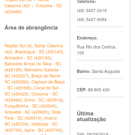
Telefone:
Catarina (42)
›
Criciúma - SC
(48) 3437-3419
(420460)
(48) 3437-9584
Área de abrangência
Endereço:
Região Sul (4)
,
Santa Catarina
Rua Rio dos Cedros,
(42)
,
Araranguá - SC (420140)
,
155
Armazém - SC (420150)
,
Balneário Arroio do Silva - SC
(420195)
,
Balneário Gaivota -
Bairro:
Santa Augusta
SC (420207)
,
Braço do Norte -
SC (420280)
,
Capivari de Baixo
- SC (420395)
,
Cocal do Sul -
CEP:
88 805 430
SC (420425)
,
Criciúma - SC
(420460)
,
Ermo - SC (420519)
,
Forquilhinha - SC (420545)
,
Gravatal - SC (420620)
,
Grão
Última
Pará - SC (420610)
,
Imaruí -
atualização
SC (420720)
,
Imbituba - SC
(420730)
,
Içara - SC (420700)
,
Sáb, 08/09/2018 -