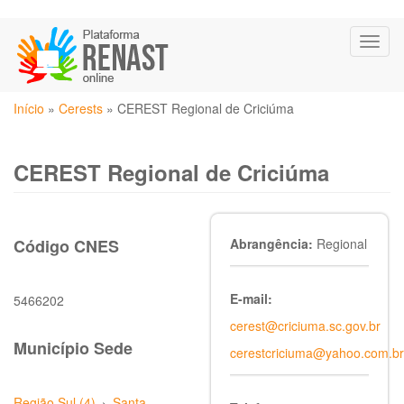
Pular
Toggl
para
naviga
o
conteúdo
Você
principal
Início
»
Cerests
»
CEREST Regional de Criciúma
está
aqui
CEREST Regional de Criciúma
Código CNES
Abrangência:
Regional
E-mail:
5466202
cerest@criciuma.sc.gov.br
Município Sede
cerestcriciuma@yahoo.com.br
Região Sul (4)
›
Santa