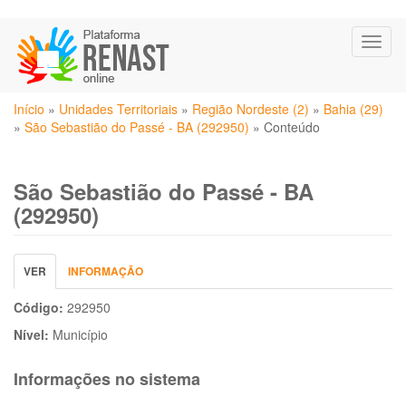
Pular
Toggl
para
naviga
o
conteúdo
Você
principal
Início
»
Unidades Territoriais
»
Região Nordeste (2)
»
Bahia (29)
está
»
São Sebastião do Passé - BA (292950)
»
Conteúdo
aqui
São Sebastião do Passé - BA
(292950)
Abas
VER
(ABA
INFORMAÇÃO
primárias
ATIVA)
Código:
292950
Nível:
Município
Informações no sistema