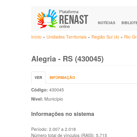
Pular
para
o
NOTÍCIAS
BIBLIO
conteúdo
Você
principal
Início
»
Unidades Territoriais
»
Região Sul (4)
»
Rio Gr
está
aqui
Alegria - RS (430045)
Abas
VER
(ABA
INFORMAÇÃO
primárias
ATIVA)
Código:
430045
Nível:
Município
Informações no sistema
Período:
2.007 a 2.018
Número total de vínculos (RAIS):
5.715