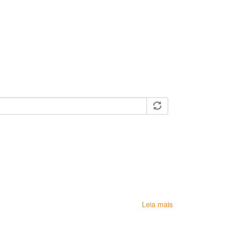
Leia mais
sobre
CEREST
Regional