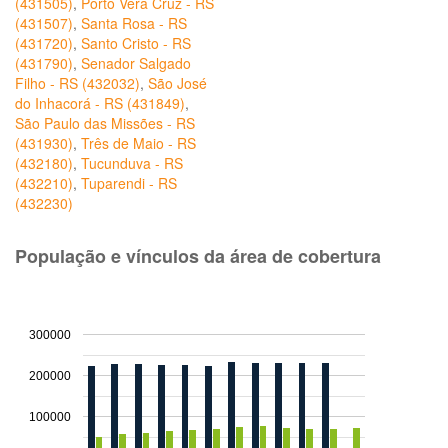
(431505)
,
Porto Vera Cruz - RS
(431507)
,
Santa Rosa - RS
(431720)
,
Santo Cristo - RS
(431790)
,
Senador Salgado
Filho - RS (432032)
,
São José
do Inhacorá - RS (431849)
,
São Paulo das Missões - RS
(431930)
,
Três de Maio - RS
(432180)
,
Tucunduva - RS
(432210)
,
Tuparendi - RS
(432230)
População e vínculos da área de cobertura
300000
200000
100000