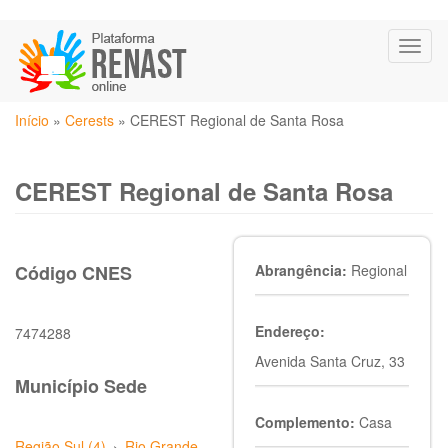
Pular
Toggl
para
naviga
o
conteúdo
Você
principal
Início
»
Cerests
»
CEREST Regional de Santa Rosa
está
aqui
CEREST Regional de Santa Rosa
Código CNES
Abrangência:
Regional
Endereço:
7474288
Avenida Santa Cruz, 33
Município Sede
Complemento:
Casa
Região Sul (4)
›
Rio Grande