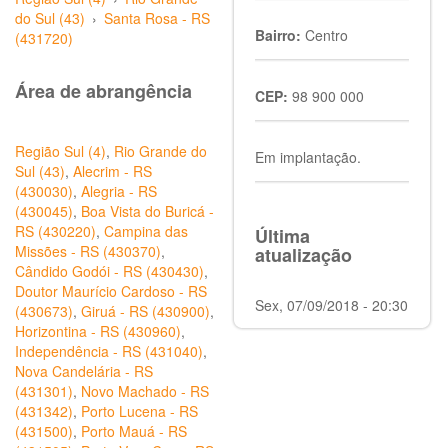
do Sul (43)
›
Santa Rosa - RS
Bairro:
Centro
(431720)
Área de abrangência
CEP:
98 900 000
Região Sul (4)
,
Rio Grande do
Em implantação.
Sul (43)
,
Alecrim - RS
(430030)
,
Alegria - RS
(430045)
,
Boa Vista do Buricá -
RS (430220)
,
Campina das
Última
Missões - RS (430370)
,
atualização
Cândido Godói - RS (430430)
,
Doutor Maurício Cardoso - RS
Sex, 07/09/2018 - 20:30
(430673)
,
Giruá - RS (430900)
,
Horizontina - RS (430960)
,
Independência - RS (431040)
,
Nova Candelária - RS
(431301)
,
Novo Machado - RS
(431342)
,
Porto Lucena - RS
(431500)
,
Porto Mauá - RS