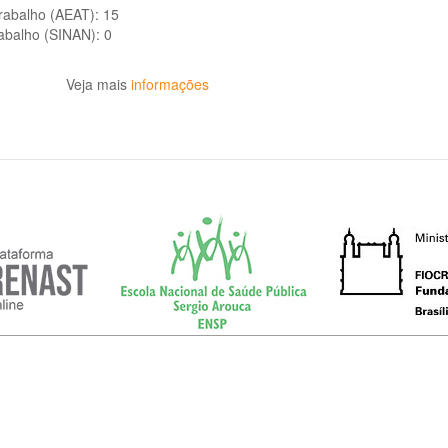
trabalho (AEAT):
15
rabalho (SINAN):
0
Veja mais
informações