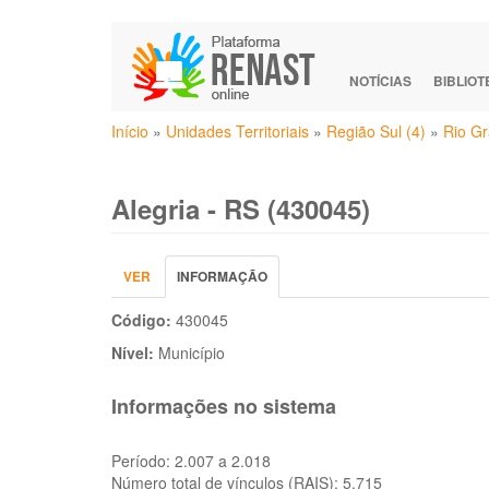
Pular
para
o
NOTÍCIAS
BIBLIO
conteúdo
Você
principal
Início
»
Unidades Territoriais
»
Região Sul (4)
»
Rio Gr
está
aqui
Alegria - RS (430045)
Abas
VER
INFORMAÇÃO
(ABA
primárias
ATIVA)
Código:
430045
Nível:
Município
Informações no sistema
Período:
2.007 a 2.018
Número total de vínculos (RAIS):
5.715