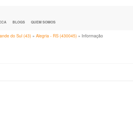
TECA
BLOGS
QUEM SOMOS
ande do Sul (43)
»
Alegria - RS (430045)
»
Informação