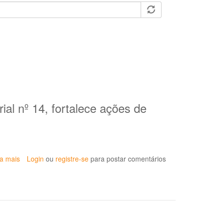
ial nº 14, fortalece ações de
ia mais
sobre
Login
ou
registre-se
para postar comentários
Portaria
implementa
maior
proteção
ao
trabalhador