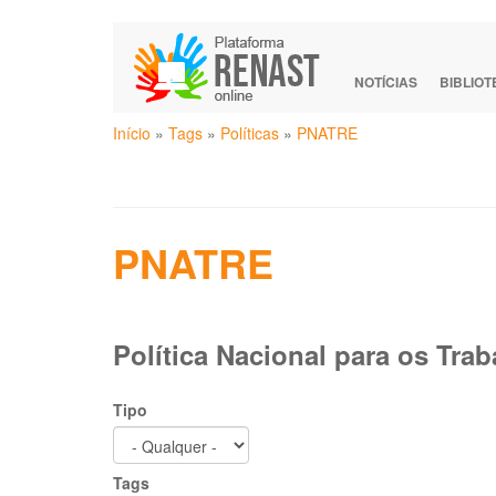
Pular
para
o
NOTÍCIAS
BIBLIO
conteúdo
Você
principal
Início
»
Tags
»
Políticas
»
PNATRE
está
aqui
PNATRE
Política Nacional para os Tr
Tipo
Tags