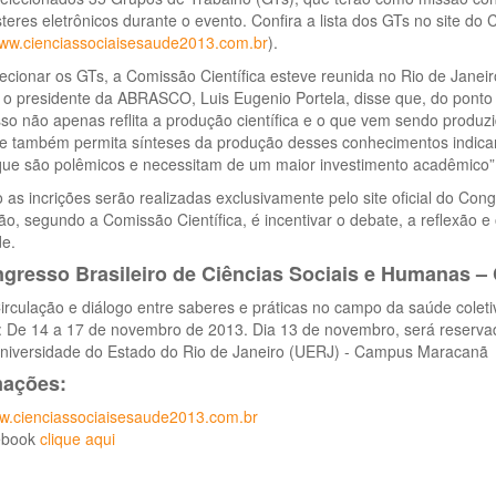
teres eletrônicos durante o evento. Confira a lista dos GTs no site do
www.cienciassociaisesaude2013.com.br
).
ecionar os GTs, a Comissão Científica esteve reunida no Rio de Jane
 o presidente da ABRASCO, Luis Eugenio Portela, disse que, do ponto d
o não apenas reflita a produção científica e o que vem sendo produz
e também permita sínteses da produção desses conhecimentos indica
que são polêmicos e necessitam de um maior investimento acadêmico”,
 as incrições serão realizadas exclusivamente pelo site oficial do Cong
ão, segundo a Comissão Científica, é incentivar o debate, a reflexão e
e.
ngresso Brasileiro de Ciências Sociais e Humanas 
rculação e diálogo entre saberes e práticas no campo da saúde coleti
 De 14 a 17 de novembro de 2013. Dia 13 de novembro, será reserv
niversidade do Estado do Rio de Janeiro (UERJ) - Campus Maracanã
mações:
.cienciassociaisesaude2013.com.br
ebook
clique aqui