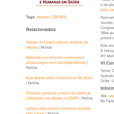
e de pôs
(
http://
Tags:
abrasco
,
CBCSHS
Para sel
reunião,
Congress
Relacionados
“Mas qu
pontos 
Sessão do Cesteh discute cenários da
Este ano
silicose
|
Notícia
A intenç
em saúd
Mestrado com foco em movimentos
VI Co
sociais segue com inscrições abertas
|
Notícia
Tema: Ci
Quando:
Aula aberta sobre Caravana do Rio Doce
Onde: U
|
Notícia
Infor
Passado, presente e futuro da saúde do
Site:
www
trabalhador em debate na ENSP
|
Notícia
No Fac
Justiça nega liminar à empresa autuada
pelo Cerest
|
Notícia