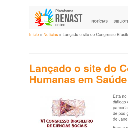
Pular
para
o
NOTÍCIAS
BIBLIO
conteúdo
Você
principal
Início
»
Notícias
»
Lançado o site do Congresso Brasi
está
aqui
Lançado o site do C
Humanas em Saúde
Está no
diálogo 
parceria
de pós-
de Jane
Foram s