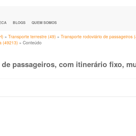
TECA
BLOGS
QUEM SOMOS
H)
»
Transporte terrestre (49)
»
Transporte rodoviário de passageiros 
na (49213)
»
Conteúdo
 de passageiros, com itinerário fixo, m