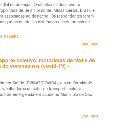
dial de doenças. O objetivo foi descrever a
olitana de Belo Horizonte, Minas Gerais, Brasil, e
avam associadas ao desfecho. Os respondentes foram
as quotas do efetivo distribuído nas empresas de
e trabalho
Leia mais
sobre
Condições
de
rte coletivo, motoristas de táxi e de
trabalho
 do coronavírus (covid-19) -
nos
ônibus
e
ância em Saúde (DVISAT/COVISA), em conformidade
os
rabalhadores do setor de transporte coletivo,
transtornos
eríodo de emergência em saúde no Município de São
mentais
comuns
em
motoristas
Leia mais
sobre
e
Recomendações
cobradores:
às