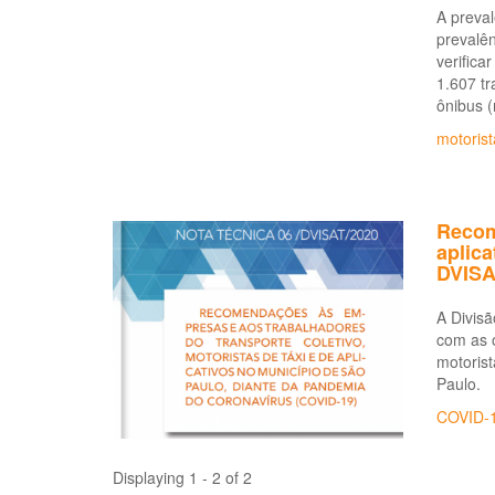
A preval
prevalên
verifica
1.607 tr
ônibus (
motorist
Recom
aplica
DVISA
A Divis
com as o
motorist
Paulo.
COVID-
Displaying 1 - 2 of 2