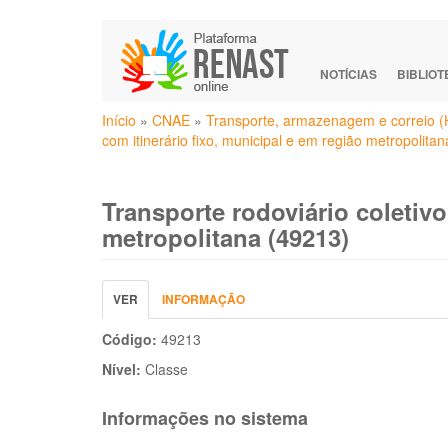
Pular
para
o
NOTÍCIAS
BIBLIO
conteúdo
Você
principal
Início
»
CNAE
»
Transporte, armazenagem e correio (
está
com itinerário fixo, municipal e em região metropolita
aqui
Transporte rodoviário coletivo
metropolitana (49213)
Abas
VER
(ABA
INFORMAÇÃO
primárias
ATIVA)
Código:
49213
Nível:
Classe
Informações no sistema