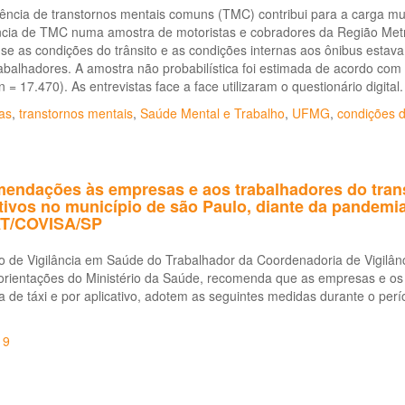
ência de transtornos mentais comuns (TMC) contribui para a carga mun
cia de TMC numa amostra de motoristas e cobradores da Região Metrop
r se as condições do trânsito e as condições internas aos ônibus est
abalhadores. A amostra não probabilística foi estimada de acordo com 
n = 17.470). As entrevistas face a face utilizaram o questionário digital.
as
,
transtornos mentais
,
Saúde Mental e Trabalho
,
UFMG
,
condições d
endações às empresas e aos trabalhadores do transpo
tivos no município de são Paulo, diante da pandemia
T/COVISA/SP
ão de Vigilância em Saúde do Trabalhador da Coordenadoria de Vigil
rientações do Ministério da Saúde, recomenda que as empresas e os t
a de táxi e por aplicativo, adotem as seguintes medidas durante o p
19