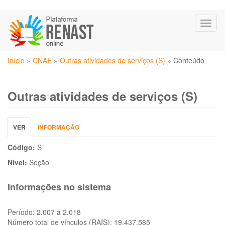
Pular
Toggl
para
naviga
o
conteúdo
Você
principal
Início
»
CNAE
»
Outras atividades de serviços (S)
»
Conteúdo
está
aqui
Outras atividades de serviços (S)
Abas
VER
(ABA
INFORMAÇÃO
primárias
ATIVA)
Código:
S
Nível:
Seção
Informações no sistema
Período:
2.007 a 2.018
Número total de vínculos (RAIS):
19.437.585