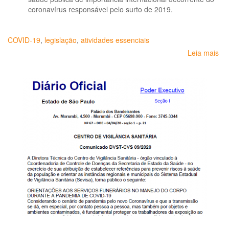
coronavírus responsável pelo surto de 2019.
COVID-19
,
legislação
,
atividades essenciais
Leia mais
so
Re
de
ati
ess
-
CO
19