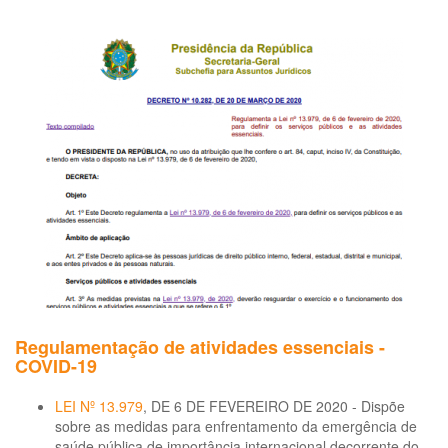
Re
às
em
ao
tr
de 
nã
hos
da
pa
do
co
(C
19
-
DV
Regulamentação de atividades essenciais -
COVID-19
LEI Nº 13.979
, DE 6 DE FEVEREIRO DE 2020 - Dispõe
sobre as medidas para enfrentamento da emergência de
saúde pública de importância internacional decorrente do