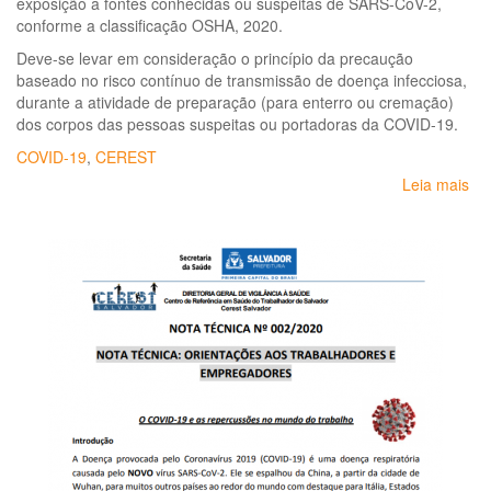
exposição a fontes conhecidas ou suspeitas de SARS-CoV-2,
conforme a classificação OSHA, 2020.
Deve-se levar em consideração o princípio da precaução
baseado no risco contínuo de transmissão de doença infecciosa,
durante a atividade de preparação (para enterro ou cremação)
dos corpos das pessoas suspeitas ou portadoras da COVID-19.
COVID-19
,
CEREST
Leia mais
so
Re
pa
em
e
tr
de
cu
pó
mo
-
pro
de
nec