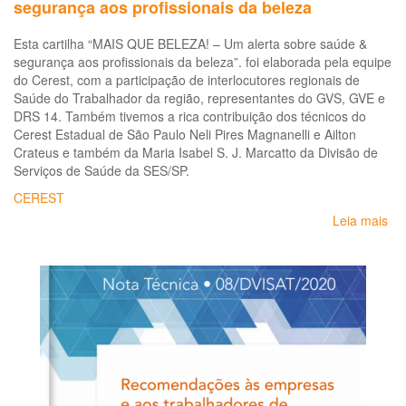
segurança aos profissionais da beleza
Esta cartilha “MAIS QUE BELEZA! – Um alerta sobre saúde &
segurança aos profissionais da beleza”. foi elaborada pela equipe
do Cerest, com a participação de interlocutores regionais de
Saúde do Trabalhador da região, representantes do GVS, GVE e
DRS 14. Também tivemos a rica contribuição dos técnicos do
Cerest Estadual de São Paulo Neli Pires Magnanelli e Ailton
Crateus e também da Maria Isabel S. J. Marcatto da Divisão de
Serviços de Saúde da SES/SP.
CEREST
Leia mais
so
Ma
qu
bel
-
Car
so
sa
e
se
ao