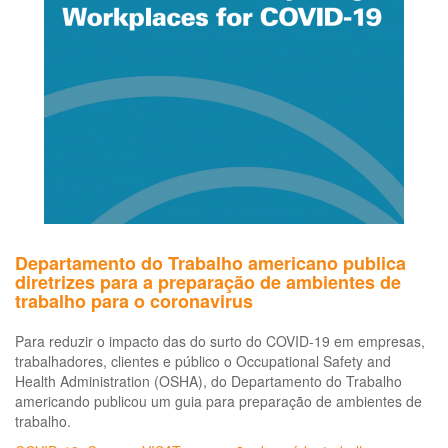
em
O
CO
19
e
as
re
no
mu
do
tra
(C
Sa
Departamento do Trabalho americano publica
diretrizes para a preparação de ambientes de
trabalho para o coronavirus
Para reduzir o impacto das do surto do COVID-19 em empresas,
trabalhadores, clientes e público o Occupational Safety and
Health Administration (OSHA), do Departamento do Trabalho
americando publicou um guia para preparação de ambientes de
trabalho.