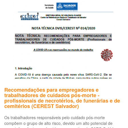
co
no
co
da
do
ca
pe
co
Sa
Co
2
–
Co
19
Recomendações para empregadores e
trabalhadores de cuidados pós-morte -
profissionais de necrotérios, de funerárias e de
cemitérios (CEREST Salvador)
Os trabalhadores responsáveis pelo cuidado pós-morte
compõem o grupo de alto risco, devido um alto potencial de