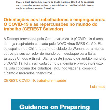
de
fun
e
de
Orientações aos trabalhadores e empregadores:
cem
O COVID-19 e as repercussões no mundo do
(C
trabalho (CEREST Salvador)
Sa
A Doença provocada pelo Coronavírus 2019 (COVID-19) é uma
doença respiratória causada pelo NOVO vírus SARS-CoV-2. Ele
se espalhou da China, a partir da cidade de Wuhan, para muitos
outros países ao redor do mundo com destaque para Itália,
Estados Unidos e Brasil. Diante deste impacto de âmbito mundial,
o COVID-19, foi classificada como pandemia e provoca prejuízo
na vida cotidiana dos cidadãos, incluindo viagens, comércio,
turismo e mercados financeiros.
CEREST
,
COVID-19
,
trabalho em saúde
Leia mais
so
Or
ao
tr
e