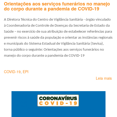
Orientações aos serviços funerários no manejo
do corpo durante a pandemia de COVID-19
A Diretora Técnica do Centro de Vigilância Sanitária - órgão vinculado
à Coordenadoria de Controle de Doenças da Secretaria de Estado da
Saúde – no exercício de sua atribuição de estabelecer referências para
prevenir riscos à saúde da população e orientar as instâncias regionais
e municipais do Sistema Estadual de Vigilância Sanitária (Sevisa),
torna público o seguinte: Orientações aos serviços funerários no
manejo do corpo durante a pandemia de COVID-19
COVID-19
,
EPI
Leia mais
so
Or
ao
ser
fun
no
ma
do