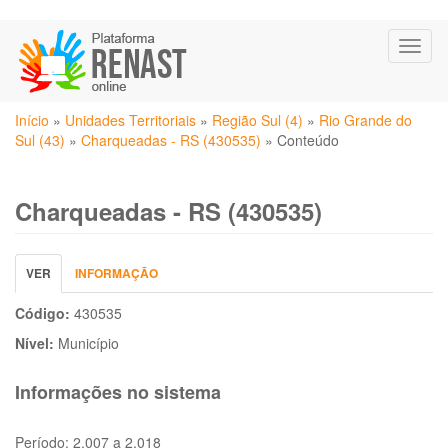
Pular
Toggl
para
naviga
o
conteúdo
Você
principal
Início
»
Unidades Territoriais
»
Região Sul (4)
»
Rio Grande do
está
Sul (43)
»
Charqueadas - RS (430535)
»
Conteúdo
aqui
Charqueadas - RS (430535)
Abas
VER
(ABA
INFORMAÇÃO
primárias
ATIVA)
Código:
430535
Nível:
Município
Informações no sistema
Período:
2.007 a 2.018