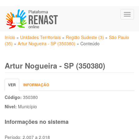
Pular
Toggl
para
naviga
o
conteúdo
Você
principal
Início
»
Unidades Territoriais
»
Região Sudeste (3)
»
São Paulo
está
(35)
»
Artur Nogueira - SP (350380)
»
Conteúdo
aqui
Artur Nogueira - SP (350380)
Abas
VER
(ABA
INFORMAÇÃO
primárias
ATIVA)
Código:
350380
Nível:
Município
Informações no sistema
Período:
2.007 a 2.018