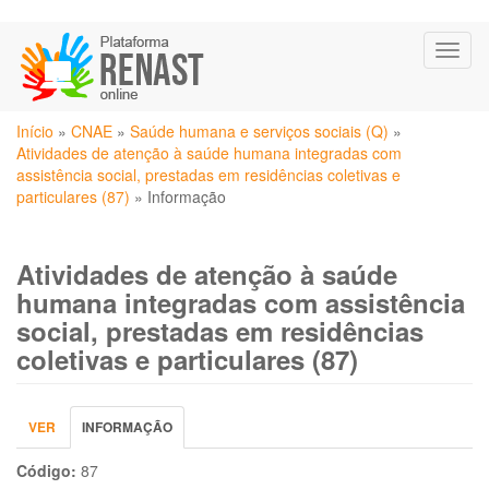
Pular
Toggl
para
naviga
o
conteúdo
Você
principal
Início
»
CNAE
»
Saúde humana e serviços sociais (Q)
»
está
Atividades de atenção à saúde humana integradas com
aqui
assistência social, prestadas em residências coletivas e
particulares (87)
»
Informação
Atividades de atenção à saúde
humana integradas com assistência
social, prestadas em residências
coletivas e particulares (87)
Abas
VER
INFORMAÇÃO
(ABA
primárias
ATIVA)
Código:
87