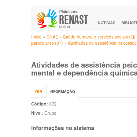
Pular
para
o
NOTÍCIAS
BIBLIO
conteúdo
Você
principal
Início
»
CNAE
»
Saúde humana e serviços sociais (Q)
está
particulares (87)
»
Atividades de assistência psicossoc
aqui
Atividades de assistência psic
mental e dependência química
Abas
VER
INFORMAÇÃO
(ABA
primárias
ATIVA)
Código:
872
Nível:
Grupo
Informações no sistema