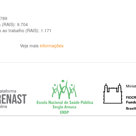
.789
a (RAIS):
9.704
o ao trabalho (RAIS):
1.171
Veja mais
informações