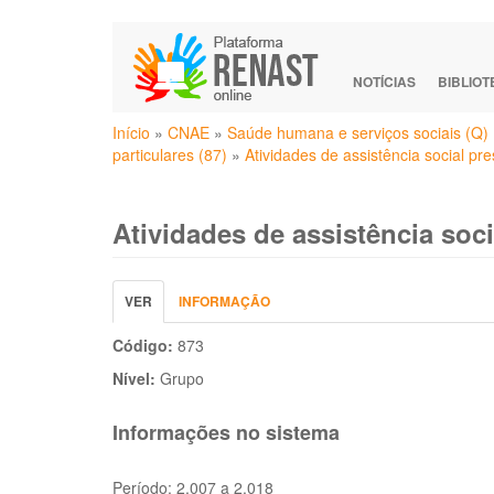
Pular
para
o
NOTÍCIAS
BIBLIO
conteúdo
Você
principal
Início
»
CNAE
»
Saúde humana e serviços sociais (Q)
está
particulares (87)
»
Atividades de assistência social pr
aqui
Atividades de assistência soci
Abas
VER
(ABA
INFORMAÇÃO
primárias
ATIVA)
Código:
873
Nível:
Grupo
Informações no sistema
Período:
2.007 a 2.018