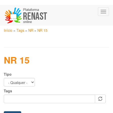
Pular
Toggl
para
naviga
o
conteúdo
Você
principal
Início
»
Tags
»
NR
»
NR 15
está
aqui
NR 15
Tipo
Tags