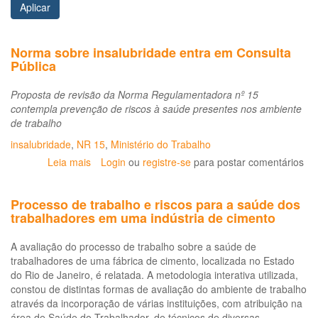
Aplicar
Norma sobre insalubridade entra em Consulta
Pública
Proposta de revisão da Norma Regulamentadora nº 15
contempla prevenção de riscos à saúde presentes nos ambiente
de trabalho
insalubridade
,
NR 15
,
Ministério do Trabalho
Leia mais
sobre
Login
ou
registre-se
para postar comentários
Norma
sobre
Processo de trabalho e riscos para a saúde dos
insalubridade
trabalhadores em uma indústria de cimento
entra
em
A avaliação do processo de trabalho sobre a saúde de
Consulta
trabalhadores de uma fábrica de cimento, localizada no Estado
Pública
do Rio de Janeiro, é relatada. A metodologia interativa utilizada,
constou de distintas formas de avaliação do ambiente de trabalho
através da incorporação de várias instituições, com atribuição na
área de Saúde do Trabalhador, de técnicos de diversas