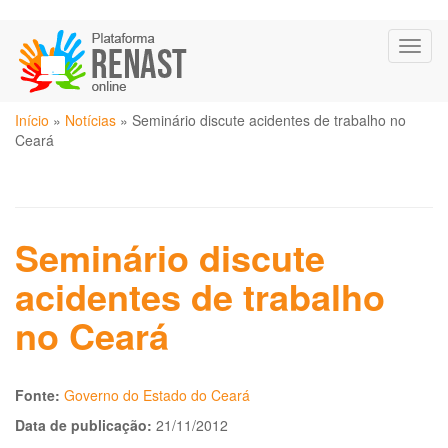
Pular
Toggl
para
naviga
o
conteúdo
Você
principal
Início
»
Notícias
»
Seminário discute acidentes de trabalho no
está
Ceará
aqui
Seminário discute
acidentes de trabalho
no Ceará
Fonte:
Governo do Estado do Ceará
Data de publicação:
21/11/2012