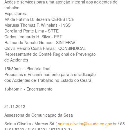
Ações e serviços para uma atenção integral aos acidentes de
trabalho
Expositores:
Mª de Fátima D. Bezerra-CEREST/CE
Marusia Thomaz F. Wilhelms - INSS
Dorelland Ponte Lima - SRTE
Carlos Leonardo H. Silva - PRT
Raimundo Nonato Gomes - SINTEPAV
Clóvis Renato Costa Farias - CONSINDICAL
Representante do Comitê Regional de Prevenção
de Acidentes
15h30min - Plenária final
Propostas e Encaminhamento para a erradicação
dos Acidentes de Trabalho no Estado do Ceará
16h45min - Encerramento
21.11.2012
Assessoria de Comunicação da Sesa
Selma Oliveira / Marcus Sá (
selma.oliveira@saude.ce.gov.br
/ 85
3101.5220 / 3101.5221 / 8733.8213)