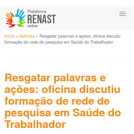
Pular
Toggl
para
naviga
o
conteúdo
Você
principal
Início
»
Notícias
»
Resgatar palavras e ações: oficina discutiu
está
formação de rede de pesquisa em Saúde do Trabalhador
aqui
Resgatar palavras e
ações: oficina discutiu
formação de rede de
pesquisa em Saúde do
Trabalhador