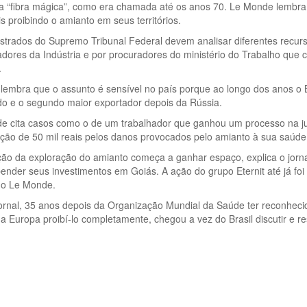
“fibra mágica”, como era chamada até os anos 70. Le Monde lembra qu
s proibindo o amianto em seus territórios.
strados do Supremo Tribunal Federal devem analisar diferentes recu
dores da Indústria e por procuradores do ministério do Trabalho que
.
 lembra que o assunto é sensível no país porque ao longo dos anos o B
o e o segundo maior exportador depois da Rússia.
 cita casos como o de um trabalhador que ganhou um processo na justi
ção de 50 mil reais pelos danos provocados pelo amianto à sua saúde
ição da exploração do amianto começa a ganhar espaço, explica o jor
nder seus investimentos em Goiás. A ação do grupo Eternit até já foi
 o Le Monde.
ornal, 35 anos depois da Organização Mundial da Saúde ter reconheci
a Europa proibí-lo completamente, chegou a vez do Brasil discutir e r