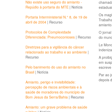
Não existe uso seguro do amianto -
chamada 
Repúdio à portaria do MTE
|
Notícia
estaduai
Os magi
Portaria Interministerial N.° 8, de 19 de
Trabalha
abril de 2004
|
Recurso
amianto
Protocolos de Complexidade
O jornal
Diferenciada: Pneumoconioses
|
Recurso
do mund
Le Monde
Diretrizes para a vigilância do câncer
indeniza
relacionado ao trabalho e ao ambiente
|
Recurso
A proib
em suspe
Pelo banimento do uso do amianto no
escreve
Brasil
|
Notícia
Par ao j
depois d
Amianto, perigo e invisibilidade:
percepção de riscos ambientais e à
saúde de moradores do município de
Bom Jesus da Serra/Bahia
|
Recurso
Amianto: um grave problema de saúde