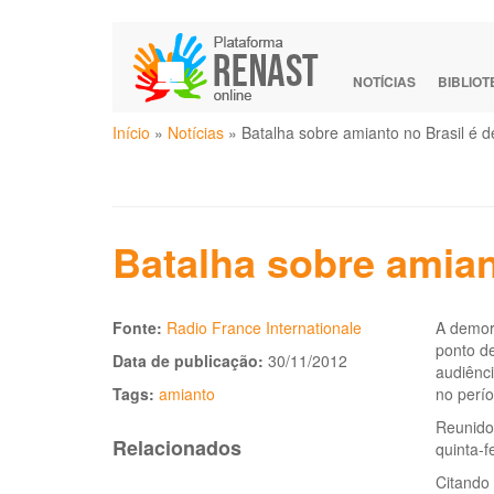
Pular
para
o
NOTÍCIAS
BIBLIO
conteúdo
Você
principal
Início
»
Notícias
»
Batalha sobre amianto no Brasil é
está
aqui
Batalha sobre amian
Fonte:
Radio France Internationale
A demora
ponto de
Data de publicação:
30/11/2012
audiênci
Tags:
amianto
no perío
Reunidos
Relacionados
quinta-f
Citando 