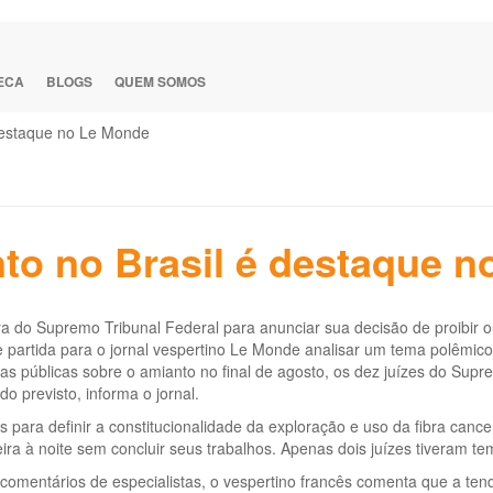
TECA
BLOGS
QUEM SOMOS
 destaque no Le Monde
to no Brasil é destaque 
 do Supremo Tribunal Federal para anunciar sua decisão de proibir o
 partida para o jornal vespertino Le Monde analisar um tema polêmico 
as públicas sobre o amianto no final de agosto, os dez juízes do Sup
do previsto, informa o jornal.
 para definir a constitucionalidade da exploração e uso da fibra can
eira à noite sem concluir seus trabalhos. Apenas dois juízes tiveram 
comentários de especialistas, o vespertino francês comenta que a tend