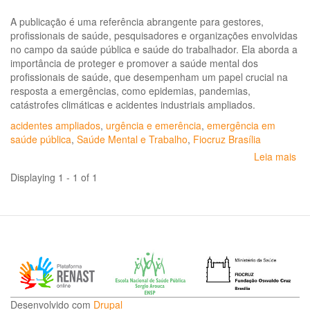
A publicação é uma referência abrangente para gestores,
profissionais de saúde, pesquisadores e organizações envolvidas
no campo da saúde pública e saúde do trabalhador. Ela aborda a
importância de proteger e promover a saúde mental dos
profissionais de saúde, que desempenham um papel crucial na
resposta a emergências, como epidemias, pandemias,
catástrofes climáticas e acidentes industriais ampliados.
acidentes ampliados
,
urgência e emerência
,
emergência em
saúde pública
,
Saúde Mental e Trabalho
,
Fiocruz Brasília
Leia mais
so
Sa
Displaying 1 - 1 of 1
Me
do
Tr
do
Se
de
Sa
dir
pa
Desenvolvido com
Drupal
fo