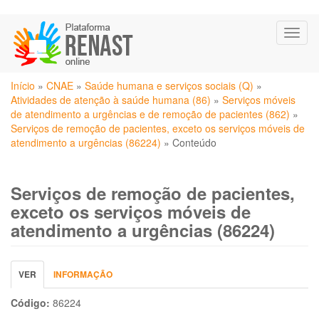
Pular
Toggl
para
naviga
o
conteúdo
Você
principal
Início
»
CNAE
»
Saúde humana e serviços sociais (Q)
»
está
Atividades de atenção à saúde humana (86)
»
Serviços móveis
aqui
de atendimento a urgências e de remoção de pacientes (862)
»
Serviços de remoção de pacientes, exceto os serviços móveis de
atendimento a urgências (86224)
»
Conteúdo
Serviços de remoção de pacientes,
exceto os serviços móveis de
atendimento a urgências (86224)
Abas
VER
(ABA
INFORMAÇÃO
primárias
ATIVA)
Código:
86224