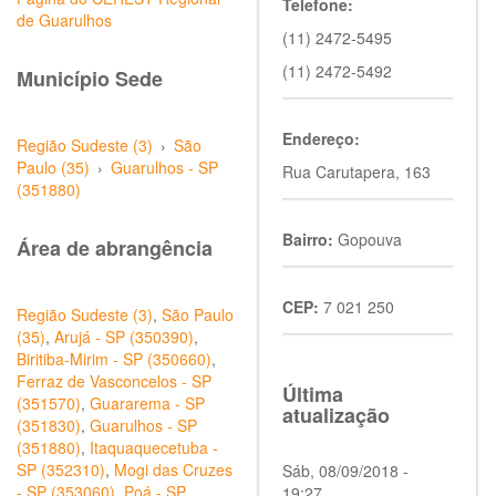
Telefone:
de Guarulhos
(11) 2472-5495
(11) 2472-5492
Município Sede
Endereço:
Região Sudeste (3)
›
São
Paulo (35)
›
Guarulhos - SP
Rua Carutapera, 163
(351880)
Bairro:
Gopouva
Área de abrangência
CEP:
7 021 250
Região Sudeste (3)
,
São Paulo
(35)
,
Arujá - SP (350390)
,
Biritiba-Mirim - SP (350660)
,
Ferraz de Vasconcelos - SP
Última
(351570)
,
Guararema - SP
atualização
(351830)
,
Guarulhos - SP
(351880)
,
Itaquaquecetuba -
SP (352310)
,
Mogi das Cruzes
Sáb, 08/09/2018 -
- SP (353060)
,
Poá - SP
19:27