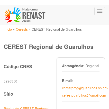
Pular
Toggl
para
naviga
o
conteúdo
Você
principal
Início
»
Cerests
»
CEREST Regional de Guarulhos
está
aqui
CEREST Regional de Guarulhos
Código CNES
Abrangência:
Regional
E-mail:
3296350
cerestpmg@guarulhos.sp.gov.
Sítio
cerestguarulhos@gmail.com
Página do CEREST Regional