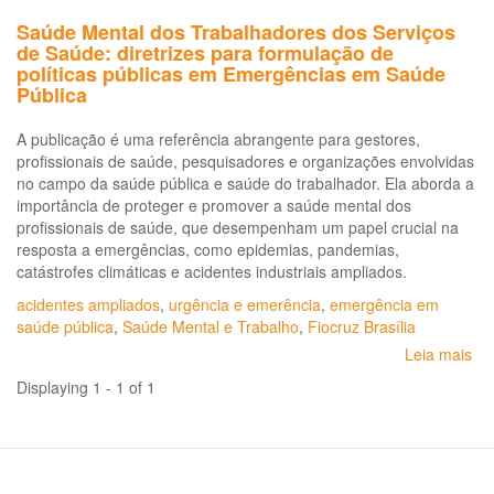
Saúde Mental dos Trabalhadores dos Serviços
de Saúde: diretrizes para formulação de
políticas públicas em Emergências em Saúde
Pública
A publicação é uma referência abrangente para gestores,
profissionais de saúde, pesquisadores e organizações envolvidas
no campo da saúde pública e saúde do trabalhador. Ela aborda a
importância de proteger e promover a saúde mental dos
profissionais de saúde, que desempenham um papel crucial na
resposta a emergências, como epidemias, pandemias,
catástrofes climáticas e acidentes industriais ampliados.
acidentes ampliados
,
urgência e emerência
,
emergência em
saúde pública
,
Saúde Mental e Trabalho
,
Fiocruz Brasília
Leia mais
so
Sa
Displaying 1 - 1 of 1
Me
do
Tr
do
Se