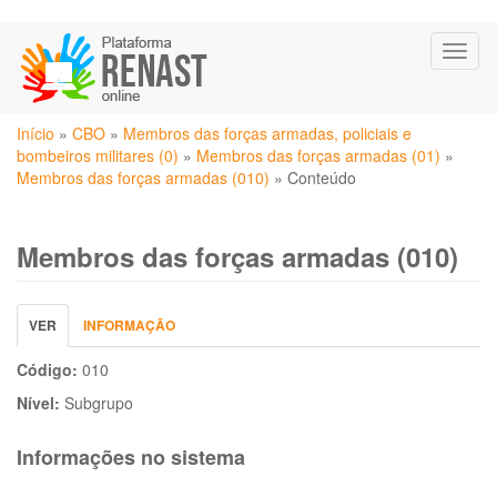
Pular
Toggl
para
naviga
o
conteúdo
Você
principal
Início
»
CBO
»
Membros das forças armadas, policiais e
está
bombeiros militares (0)
»
Membros das forças armadas (01)
»
aqui
Membros das forças armadas (010)
»
Conteúdo
Membros das forças armadas (010)
Abas
VER
(ABA
INFORMAÇÃO
primárias
ATIVA)
Código:
010
Nível:
Subgrupo
Informações no sistema