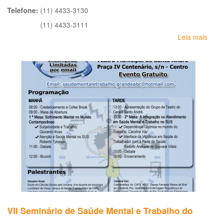
Telefone:
(11) 4433-3130
(11) 4433-3111
Leia mais
so
CE
Re
de
Sa
An
VII Seminário de Saúde Mental e Trabalho do