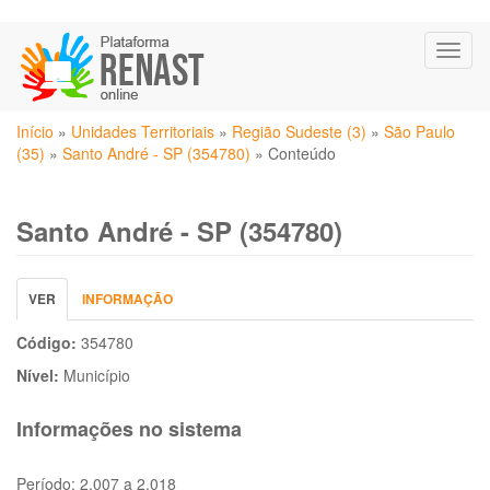
Pular
Toggl
para
naviga
o
conteúdo
Você
principal
Início
»
Unidades Territoriais
»
Região Sudeste (3)
»
São Paulo
está
(35)
»
Santo André - SP (354780)
»
Conteúdo
aqui
Santo André - SP (354780)
Abas
VER
(ABA
INFORMAÇÃO
primárias
ATIVA)
Código:
354780
Nível:
Município
Informações no sistema
Período:
2.007 a 2.018