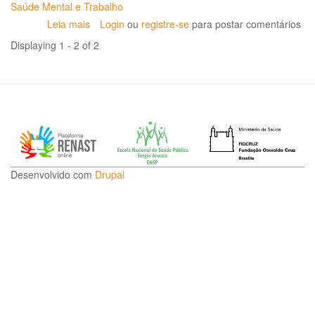
Saúde Mental e Trabalho
Leia mais
sobre
Login
ou
registre-se
para postar comentários
VII
Displaying 1 - 2 of 2
Seminário
de
Saúde
Mental
e
Trabalho
do
Grande
ABC
Desenvolvido com
Drupal