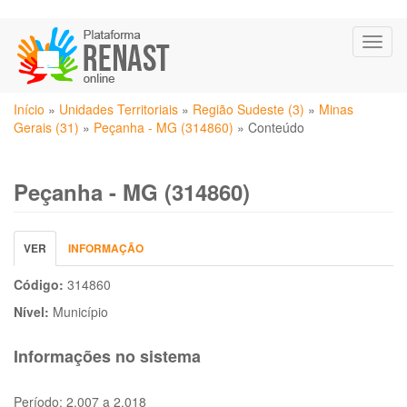
Pular
Toggl
para
naviga
o
conteúdo
Você
principal
Início
»
Unidades Territoriais
»
Região Sudeste (3)
»
Minas
está
Gerais (31)
»
Peçanha - MG (314860)
»
Conteúdo
aqui
Peçanha - MG (314860)
Abas
VER
(ABA
INFORMAÇÃO
primárias
ATIVA)
Código:
314860
Nível:
Município
Informações no sistema
Período:
2.007 a 2.018