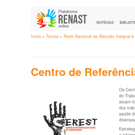
Pular
para
o
NOTÍCIAS
BIBLIO
conteúdo
Você
principal
Início
»
Temas
»
Rede Nacional de Atenção Integral 
está
aqui
Centro de Referênc
Os Cent
do Trab
atuam fo
dos trab
saúde do
diverso
Estrate
e inters