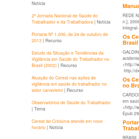
Notícia
Manua
REDE NA
2ª Jornada Nacional de Saúde do
n.], 200
Trabalhador e da Trabalhadora
|
Notícia
integral
Portaria Nº 1.206, de 24 de outubro de
Os Cen
2013
|
Recurso
Brasil
GALDINO
Estudo da Situação e Tendências da
acidente
Vigilância em Saúde do Trabalhador no
<http:/
Brasil (2002)
|
Recurso
http://
Atuação do Cerest nas ações de
Os Ce
vigilância em saúde do trabalhador no
no Bra
setor canavieiro
|
Recurso
CARDOSO
em saúde
Observatórios de Saúde do Trabalhador
<http:/
|
Tema
Epub 29
Cerest de Criciúma atende em novo
Portar
horário
|
Notícia
Traba
BRASIL. 