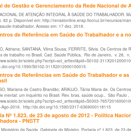
l de Gestão e Gerenciamento da Rede Nacional de A
CIONAL DE ATENÇÃO INTEGRAL À SAÚDE DO TRABALHADOR. Manual d
6. 82 p. Disponível em: http://renastonline.ensp.fiocruz.br/recursos/
-saude-trabalhador. Acesso em: 17 dez. 2018.
tros de Referência em Saúde do Trabalhador e a not
, Adriana; SANTANA, Vilma Sousa; FERRITE, Silvia. Os Centros de Re
s de trabalho no Brasil. Cad. Saúde Pública, Rio de Janeiro, v. 28, n
/www.scielo.br/scielo.php?script=sci_arttext&pid=S0102-311X201200
dx.doi.org/10.1590/S0102-311X2012000100015.
ntros de Referências em Saúde do Trabalhador e as
sil
, Mariana de Castro Brandão; ARAUJO, Tânia Maria de. Os Centros 
 mental: um inquérito no Brasil. Rev. bras. saúde ocup., São Paulo 
/www.scielo.br/scielo.php?script=sci_arttext&pid=S0303-7657201600
-Ago-2016. http://dx.doi.org/10.1590/2317-6369000118115
ia Nº 1.823, de 23 de agosto de 2012 - Política Naci
lhadora - PNSTT
Ministério da Saúde. Gabinete do Ministro. Portaria nº 1.823, de 23 de