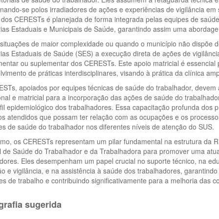
nando-se polos irradiadores de ações e experiências de vigilância em 
 dos CERESTs é planejada de forma integrada pelas equipes de saúde
rias Estaduais e Municipais de Saúde, garantindo assim uma abordage
situações de maior complexidade ou quando o município não dispõe de
ias Estaduais de Saúde (SES) a execução direta de ações de vigilânci
ntar ou suplementar dos CERESTs. Este apoio matricial é essencial pa
vimento de práticas interdisciplinares, visando à prática da clínica a
STs, apoiados por equipes técnicas de saúde do trabalhador, devem
ional e matricial para a incorporação das ações de saúde do trabalhador
fil epidemiológico dos trabalhadores. Essa capacitação profunda dos p
s atendidos que possam ter relação com as ocupações e os processos 
s de saúde do trabalhador nos diferentes níveis de atenção do SUS.
mo, os CERESTs representam um pilar fundamental na estrutura da RE
l de Saúde do Trabalhador e da Trabalhadora para promover uma atua
adores. Eles desempenham um papel crucial no suporte técnico, na e
 e vigilância, e na assistência à saúde dos trabalhadores, garantind
s de trabalho e contribuindo significativamente para a melhoria das c
grafia sugerida