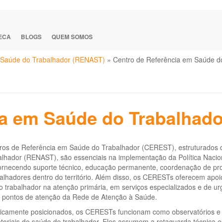
TECA
BLOGS
QUEM SOMOS
à Saúde do Trabalhador (RENAST)
»
Centro de Referência em Saúde d
ia em Saúde do Trabalhad
ros de Referência em Saúde do Trabalhador (CEREST), estruturados d
alhador (RENAST), são essenciais na implementação da Política Nacio
rnecendo suporte técnico, educação permanente, coordenação de proje
alhadores dentro do território. Além disso, os CERESTs oferecem apoi
 trabalhador na atenção primária, em serviços especializados e de u
s pontos de atenção da Rede de Atenção à Saúde.
gicamente posicionados, os CERESTs funcionam como observatórios e c
etoriais de saúde do trabalhador. Eles assumem a retaguarda técnica e