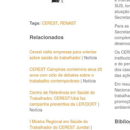
SUS, tor
atuação
Secreta
Tags:
CEREST
,
RENAST
Para as 
Secretar
Relacionados
compleme
desenvol
Cerest visita empresas para orientar
Os CERE
sobre saúde do trabalhador
|
Notícia
instituc
e do per
CEREST Campinas comemora seus 25
dos caso
anos com ciclo de debates sobre o
das açõe
trababalho contemporâneo
|
Notícia
Em resu
Naciona
Centro de Referência em Saúde do
trabalh
Trabalhador, CEREST/Ubá faz
promoção
campanha preventiva da LER/DORT
|
ambiente
Notícia
Biblio
I Mostra Regional em Saúde do
Trabalhador do CEREST Jundiaí
|