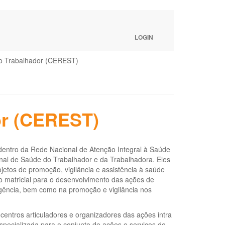
LOGIN
o Trabalhador (CEREST)
or (CEREST)
entro da Rede Nacional de Atenção Integral à Saúde
nal de Saúde do Trabalhador e da Trabalhadora. Eles
tos de promoção, vigilância e assistência à saúde
o matricial para o desenvolvimento das ações de
rgência, bem como na promoção e vigilância nos
entros articuladores e organizadores das ações intra
specializada para o conjunto de ações e serviços do