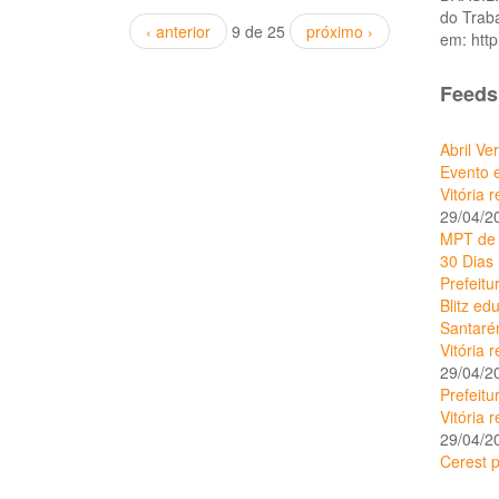
do Traba
‹ anterior
9 de 25
próximo ›
em: htt
Feeds
Abril Ve
Evento 
Vitória 
29/04/2
MPT de 
30 Dias
Prefeitu
Blitz ed
Santar
Vitória 
29/04/2
Prefeitu
Vitória 
29/04/2
Cerest 