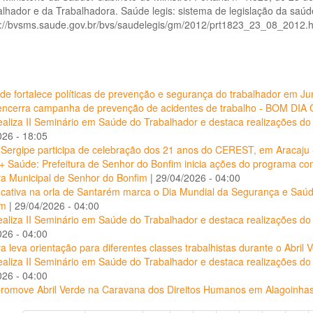
lhador e da Trabalhadora. Saúde legis: sistema de legislação da saúd
p://bvsms.saude.gov.br/bvs/saudelegis/gm/2012/prt1823_23_08_2012.h
rde fortalece políticas de prevenção e segurança do trabalhador em Jun
encerra campanha de prevenção de acidentes de trabalho - BOM D
realiza II Seminário em Saúde do Trabalhador e destaca realizações do C
026 - 18:05
Sergipe participa de celebração dos 21 anos do CEREST, em Aracaju 
 + Saúde: Prefeitura de Senhor do Bonfim inicia ações do programa c
ra Municipal de Senhor do Bonfim
|
29/04/2026 - 04:00
ucativa na orla de Santarém marca o Dia Mundial da Segurança e Saúde 
ém
|
29/04/2026 - 04:00
realiza II Seminário em Saúde do Trabalhador e destaca realizações do C
026 - 04:00
ra leva orientação para diferentes classes trabalhistas durante o Abri
realiza II Seminário em Saúde do Trabalhador e destaca realizações do C
026 - 04:00
promove Abril Verde na Caravana dos Direitos Humanos em Alagoinha