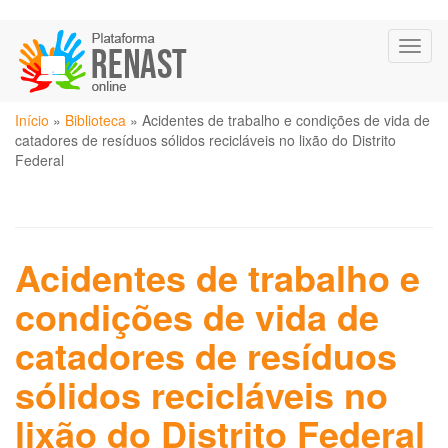
Pular
Toggl
para
naviga
o
conteúdo
Você
principal
Início
»
Biblioteca
»
Acidentes de trabalho e condições de vida de
está
catadores de resíduos sólidos recicláveis no lixão do Distrito
aqui
Federal
Acidentes de trabalho e
condições de vida de
catadores de resíduos
sólidos recicláveis no
lixão do Distrito Federal