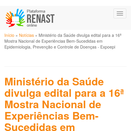
Pular
Toggl
para
naviga
o
conteúdo
Você
principal
Início
»
Notícias
»
Ministério da Saúde divulga edital para a 16ª
está
Mostra Nacional de Experiências Bem-Sucedidas em
aqui
Epidemiologia, Prevenção e Controle de Doenças - Expoepi
Ministério da Saúde
divulga edital para a 16ª
Mostra Nacional de
Experiências Bem-
Sucedidas em