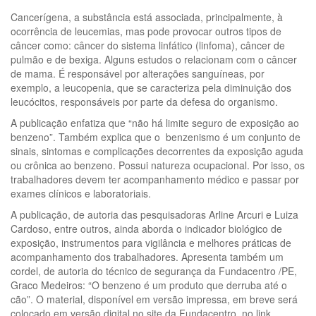
Cancerígena, a substância está associada, principalmente, à
ocorrência de leucemias, mas pode provocar outros tipos de
câncer como: câncer do sistema linfático (linfoma), câncer de
pulmão e de bexiga. Alguns estudos o relacionam com o câncer
de mama. É responsável por alterações sanguíneas, por
exemplo, a leucopenia, que se caracteriza pela diminuição dos
leucócitos, responsáveis por parte da defesa do organismo.
A publicação enfatiza que “não há limite seguro de exposição ao
benzeno”. Também explica que o benzenismo é um conjunto de
sinais, sintomas e complicações decorrentes da exposição aguda
ou crônica ao benzeno. Possui natureza ocupacional. Por isso, os
trabalhadores devem ter acompanhamento médico e passar por
exames clínicos e laboratoriais.
A publicação, de autoria das pesquisadoras Arline Arcuri e Luiza
Cardoso, entre outros, ainda aborda o indicador biológico de
exposição, instrumentos para vigilância e melhores práticas de
acompanhamento dos trabalhadores. Apresenta também um
cordel, de autoria do técnico de segurança da Fundacentro /PE,
Graco Medeiros: “O benzeno é um produto que derruba até o
cão”. O material, disponível em versão impressa, em breve será
colocado em versão digital no site da Fundacentro, no link