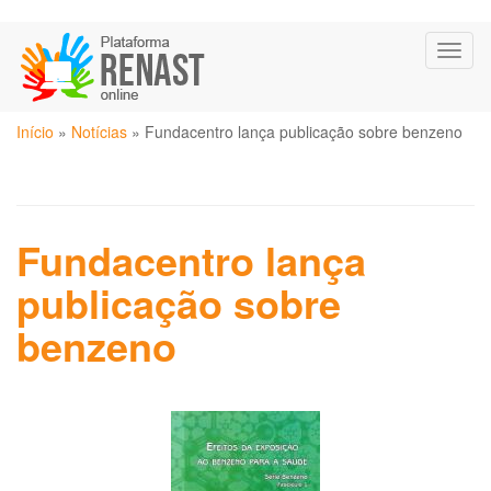
Pular
Toggl
para
naviga
o
conteúdo
Você
principal
Início
»
Notícias
»
Fundacentro lança publicação sobre benzeno
está
aqui
Fundacentro lança
publicação sobre
benzeno