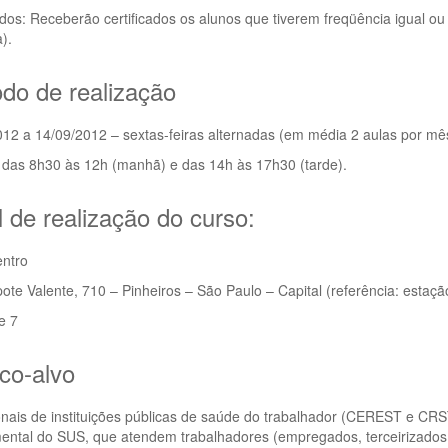
ados: Receberão certificados os alunos que tiverem freqüência igual 
).
odo de realização
12 a 14/09/2012 – sextas-feiras alternadas (em média 2 aulas por mês
 das 8h30 às 12h (manhã) e das 14h às 17h30 (tarde).
 de realização do curso:
ntro
te Valente, 710 – Pinheiros – São Paulo – Capital (referência: estaçã
e 7
co-alvo
onais de instituições públicas de saúde do trabalhador (CEREST e CRS
ntal do SUS, que atendem trabalhadores (empregados, terceirizados, 