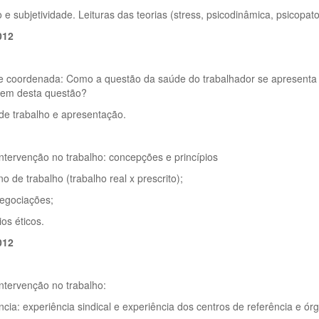
 e subjetividade. Leituras das teorias (stress, psicodinâmica, psicopato
012
de coordenada: Como a questão da saúde do trabalhador se apresenta 
em desta questão?
de trabalho e apresentação.
ntervenção no trabalho: concepções e princípios
ano de trabalho (trabalho real x prescrito);
negociações;
ios éticos.
012
ntervenção no trabalho:
ância: experiência sindical e experiência dos centros de referência e órg