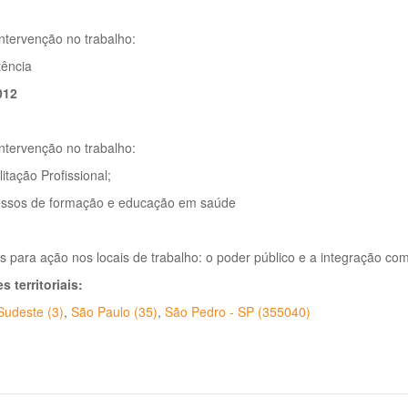
ntervenção no trabalho:
tência
012
ntervenção no trabalho:
litação Profissional;
essos de formação e educação em saúde
es para ação nos locais de trabalho: o poder público e a integração co
s territoriais:
Sudeste (3)
,
São Paulo (35)
,
São Pedro - SP (355040)