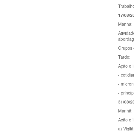
Trabalho
17/08/2
Manhã:
Ativida
abordag
Grupos 
Tarde:
Ação e i
- cotidi
- micro
- princíp
31/08/2
Manhã:
Ação e i
a) Vigil