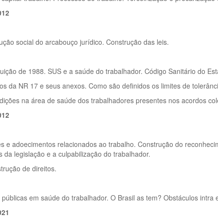
012
ução social do arcabouço jurídico. Construção das leis.
tuição de 1988. SUS e a saúde do trabalhador. Código Sanitário do Es
os da NR 17 e seus anexos. Como são definidos os limites de tolerânc
dições na área de saúde dos trabalhadores presentes nos acordos cole
012
s e adoecimentos relacionados ao trabalho. Construção do reconhecim
 da legislação e a culpabilização do trabalhador.
rução de direitos.
s públicas em saúde do trabalhador. O Brasil as tem? Obstáculos intra e 
021