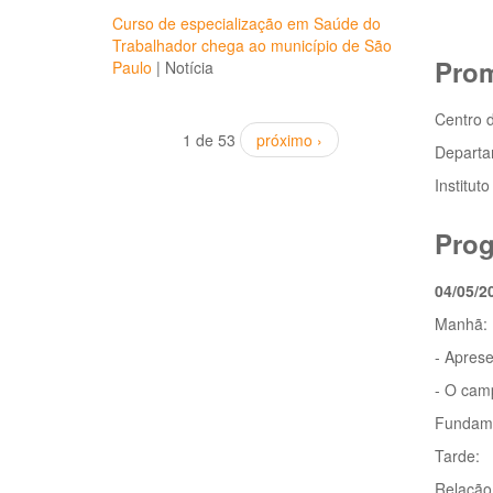
Curso de especialização em Saúde do
Trabalhador chega ao município de São
Pro
Paulo
|
Notícia
Centro 
1 de 53
próximo ›
Departa
Institut
Prog
04/05/2
Manhã:
- Apres
- O camp
Fundame
Tarde:
Relação 