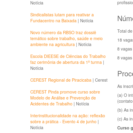
profissi
Notícia
Sindicalistas lutam para reativar a
Núme
Fundacentro na Baixada
|
Notícia
Total de
Novo número da RBSO traz dossiê
temático sobre trabalho, saúde e meio
18 vagas
ambiente na agricultura
|
Notícia
8 vagas 
Escola DIEESE de Ciências do Trabalho
8 vagas 
faz cerimônia de abertura da 1ª turma
|
Notícia
Proc
CEREST Regional de Piracicaba
|
Cerest
As inscr
CEREST Pinda promove curso sobre
(a) O in
Modelo de Análise e Prevenção de
(contato
Acidentes de Trabalho
|
Notícia
(b) As i
Interinstitucionalidade na ação: reflexão
(c) As i
sobre a prática - Evento 4 de junho
|
Notícia
Curso g