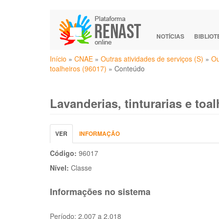
Pular
para
o
NOTÍCIAS
BIBLIO
conteúdo
Você
principal
Início
»
CNAE
»
Outras atividades de serviços (S)
»
Ou
está
toalheiros (96017)
»
Conteúdo
aqui
Lavanderias, tinturarias e toal
Abas
VER
(ABA
INFORMAÇÃO
primárias
ATIVA)
Código:
96017
Nível:
Classe
Informações no sistema
Período:
2.007 a 2.018