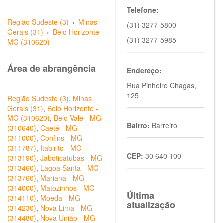
Telefone:
Região Sudeste (3)
›
Minas
(31) 3277-5800
Gerais (31)
›
Belo Horizonte -
(31) 3277-5985
MG (310620)
Área de abrangência
Endereço:
Rua Pinheiro Chagas,
125
Região Sudeste (3)
,
Minas
Gerais (31)
,
Belo Horizonte -
MG (310620)
,
Belo Vale - MG
Bairro:
Barreiro
(310640)
,
Caeté - MG
(311000)
,
Confins - MG
(311787)
,
Itabirito - MG
CEP:
30 640 100
(313190)
,
Jaboticatubas - MG
(313460)
,
Lagoa Santa - MG
(313760)
,
Mariana - MG
(314000)
,
Matozinhos - MG
Última
(314110)
,
Moeda - MG
atualização
(314230)
,
Nova Lima - MG
(314480)
,
Nova União - MG