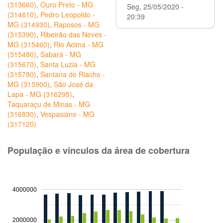
(313660)
,
Ouro Preto - MG
Seg, 25/05/2020 -
(314610)
,
Pedro Leopoldo -
20:39
MG (314930)
,
Raposos - MG
(315390)
,
Ribeirão das Neves -
MG (315460)
,
Rio Acima - MG
(315480)
,
Sabará - MG
(315670)
,
Santa Luzia - MG
(315780)
,
Santana do Riacho -
MG (315900)
,
São José da
Lapa - MG (316295)
,
Taquaraçu de Minas - MG
(316830)
,
Vespasiano - MG
(317120)
População e vínculos da área de cobertura
4000000
2000000