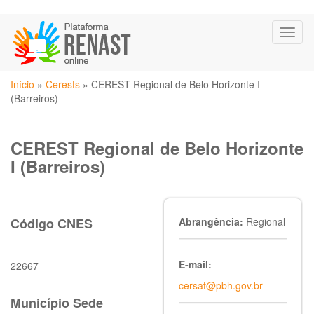
Pular
Toggl
para
naviga
o
conteúdo
Você
principal
Início
»
Cerests
»
CEREST Regional de Belo Horizonte I
está
(Barreiros)
aqui
CEREST Regional de Belo Horizonte
I (Barreiros)
Código CNES
Abrangência:
Regional
E-mail:
22667
cersat@pbh.gov.br
Município Sede